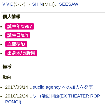
ViViD
(シン) →
SHIN
(ソロ)、
SEESAW
個人情報
[
誕生年/1987
]
[
誕生日/9/4
]
[
血液型/B
]
[
出身地/長野県
]
備考
動向
2017/03/14
…
euclid agency への加入を発表
2016/12/24
…
ソロ活動開始(EX THEATER ROP
PONGI)