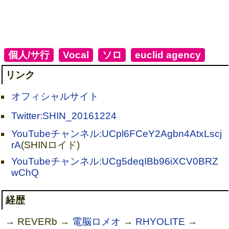
[
個人/サ行
]
[
Vocal
]
[
ソロ
]
[
euclid agency
]
リンク
オフィシャルサイト
Twitter:SHIN_20161224
YouTubeチャンネル:UCpl6FCeY2Agbn4AtxLscj
rA
(SHINロイド)
YouTubeチャンネル:UCg5deqIBb96iXCV0BRZ
wChQ
経歴
→ REVERb →
電脳ロメオ
→
RHYOLITE
→