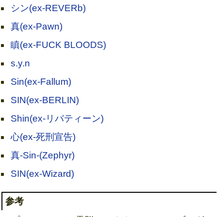
シン(ex-REVERb)
真(ex-Pawn)
瞋(ex-FUCK BLOODS)
s.y.n
Sin(ex-Fallum)
SIN(ex-BERLIN)
Shin(ex-リバティーン)
心(ex-死刑宣告)
真-Sin-(Zephyr)
SIN(ex-Wizard)
参考