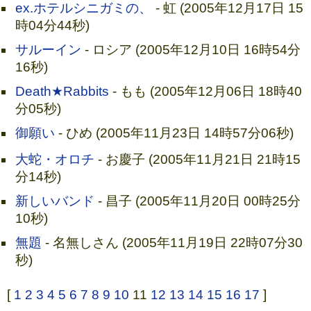
ex.ホテルシニガミの、
- 虹 (2005年12月17日 15
時04分44秒)
サルーイン
- ロシア (2005年12月10日 16時54分
16秒)
Death★Rabbits
- もも (2005年12月06日 18時40
分05秒)
御願い
- ひめ (2005年11月23日 14時57分06秒)
大蛇・オロチ
- お慶子 (2005年11月21日 21時15
分14秒)
新しいバンド
- 昌子 (2005年11月20日 00時25分
10秒)
無題
- 名無しさん (2005年11月19日 22時07分30
秒)
[
1
2
3
4
5
6
7
8
9
10
11
12
13
14
15
16
17
]