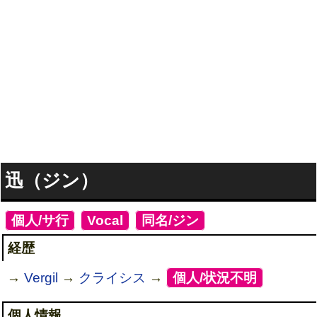
迅（ジン）
[
個人/サ行
]
[
Vocal
]
[
同名/ジン
]
経歴
→
Vergil
→
クライシス
→
[
個人/状況不明
]
個人情報