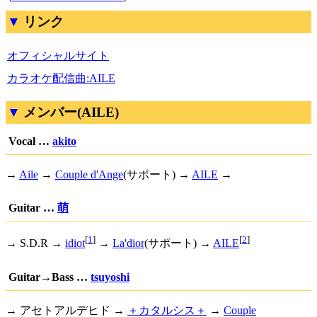
リンク
オフィシャルサイト
カラオケ配信曲:AILE
メンバー(AILE)
Vocal …
akito
→
Aile
→
Couple d'Ange
(サポート) →
AILE
→
Guitar …
萌
[
1
]
[
2
]
→ S.D.R →
idiot
→
La'dior
(サポート) →
AILE
Guitar→Bass …
tsuyoshi
→ アセトアルデヒド →
＋カタルシス＋
→
Couple