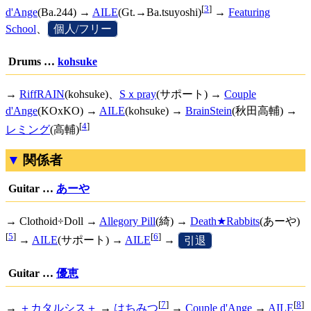
[
3
]
d'Ange
(Ba.244) →
AILE
(Gt.→Ba.tsuyoshi)
→
Featuring
School
、
[
個人/フリー
]
Drums …
kohsuke
→
RiffRAIN
(kohsuke)、
Sｘpray
(サポート) →
Couple
d'Ange
(KOxKO) →
AILE
(kohsuke) →
BrainStein
(秋田高輔) →
[
4
]
レミング
(高輔)
関係者
Guitar …
あーや
→ Clothoid÷Doll →
Allegory Pill
(綺) →
Death★Rabbits
(あーや)
[
5
]
[
6
]
→
AILE
(サポート) →
AILE
→
[
引退
]
Guitar …
優恵
[
7
]
[
8
]
→
＋カタルシス＋
→
はちみつ
→
Couple d'Ange
→
AILE