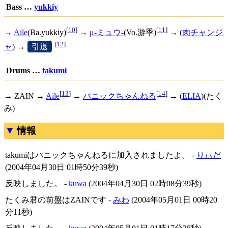
Bass …
yukkiy
[
10
]
[
11
]
→
Aile
(Ba.yukkiy)
→
μ-ミュウ-
(Vo.游季)
→ (
肉チャンジ
[
12
]
ャ
) →
[
引退
]
Drums …
takumi
[
13
]
[
14
]
→ ZAIN →
Aile
→
パニックちゃんねる
→ (
ELIA
)(たく
み)
情報
takumiはパニックちゃんねるに加入されましたよ。 -
りぃだ
(2004年04月30日 01時50分39秒)
反映しました。 -
kuwa
(2004年04月30日 02時08分39秒)
たくみ君の前盤はZAINです -
みわ
(2004年05月01日 00時20
分11秒)