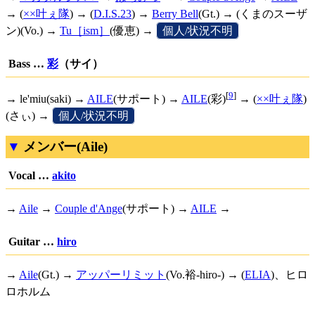
→ (
××叶ぇ隊
) → (
D.I.S.23
) →
Berry Bell
(Gt.) → (くまのスーザ
ン)(Vo.) →
Tu［ism］
(優恵) →
[
個人/状況不明
]
Bass …
彩
（サイ）
[
9
]
→ le'miu(saki) →
AILE
(サポート) →
AILE
(彩)
→ (
××叶ぇ隊
)
(さぃ) →
[
個人/状況不明
]
メンバー(Aile)
Vocal …
akito
→
Aile
→
Couple d'Ange
(サポート) →
AILE
→
Guitar …
hiro
→
Aile
(Gt.) →
アッパーリミット
(Vo.裕-hiro-) → (
ELIA
)、ヒロ
ロホルム