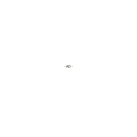
- AD -