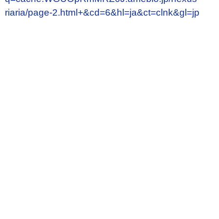
riaria/page-2.html+&cd=6&hl=ja&ct=clnk&gl=jp