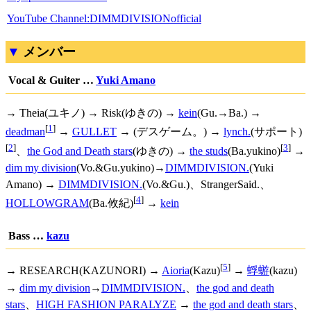
YouTube Channel:DIMMDIVISIONofficial
メンバー
Vocal & Guiter …
Yuki Amano
→ Theia(ユキノ) → Risk(ゆきの) →
kein
(Gu.→Ba.) →
[
1
]
deadman
→
GULLET
→ (デスゲーム。) →
lynch.
(サポート)
[
2
]
[
3
]
、
the God and Death stars
(ゆきの) →
the studs
(Ba.yukino)
→
dim my division
(Vo.&Gu.yukino)→
DIMMDIVISION.
(Yuki
Amano) →
DIMMDIVISION.
(Vo.&Gu.)、StrangerSaid.、
[
4
]
HOLLOWGRAM
(Ba.攸紀)
→
kein
Bass …
kazu
[
5
]
→ RESEARCH(KAZUNORI) →
Aioria
(Kazu)
→
蜉蝣
(kazu)
→
dim my division
→
DIMMDIVISION.
、
the god and death
stars
、
HIGH FASHION PARALYZE
→
the god and death stars
、