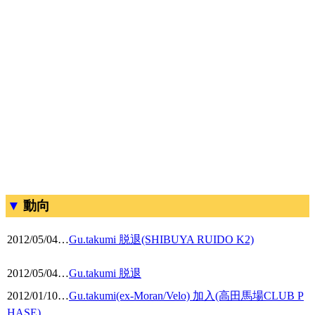
動向
2012/05/04
…
Gu.takumi 脱退(SHIBUYA RUIDO K2)
2012/05/04
…
Gu.takumi 脱退
2012/01/10
…
Gu.takumi(ex-Moran/Velo) 加入(高田馬場CLUB P
HASE)