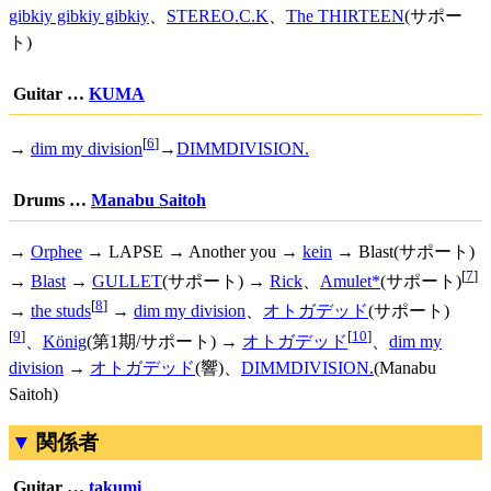
gibkiy gibkiy gibkiy
、
STEREO.C.K
、
The THIRTEEN
(サポー
ト)
Guitar …
KUMA
[
6
]
→
dim my division
→
DIMMDIVISION.
Drums …
Manabu Saitoh
→
Orphee
→ LAPSE → Another you →
kein
→ Blast(サポート)
[
7
]
→
Blast
→
GULLET
(サポート) →
Rick
、
Amulet*
(サポート)
[
8
]
→
the studs
→
dim my division
、
オトガデッド
(サポート)
[
9
]
[
10
]
、
König
(第1期/サポート) →
オトガデッド
、
dim my
division
→
オトガデッド
(響)、
DIMMDIVISION.
(Manabu
Saitoh)
関係者
Guitar …
takumi