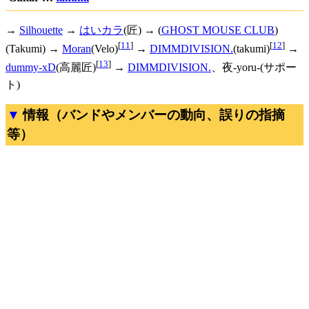
→
Silhouette
→
はいカラ
(匠) → (
GHOST MOUSE CLUB
)
[
11
]
[
12
]
(Takumi) →
Moran
(Velo)
→
DIMMDIVISION.
(takumi)
→
[
13
]
dummy-xD
(高麗匠)
→
DIMMDIVISION.
、夜-yoru-(サポー
ト)
情報（バンドやメンバーの動向、誤りの指摘
等）