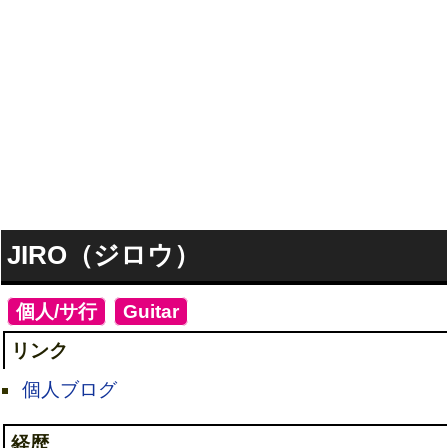
JIRO（ジロウ）
[
個人/サ行
]
[
Guitar
]
リンク
個人ブログ
経歴