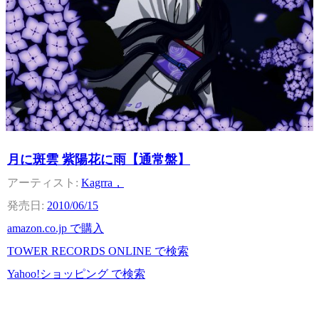
月に斑雲 紫陽花に雨【通常盤】
Kagrra，
2010/06/15
amazon.co.jp で購入
TOWER RECORDS ONLINE で検索
Yahoo!ショッピング で検索