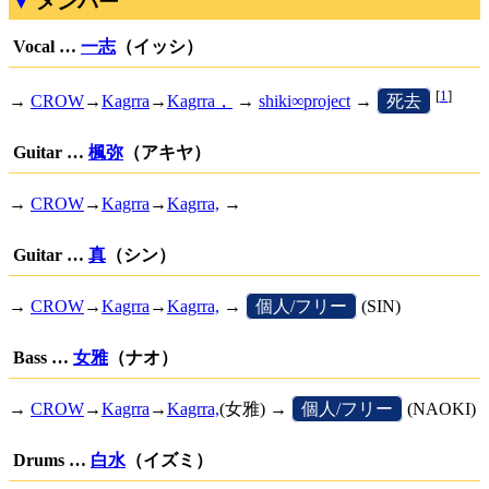
メンバー
Vocal …
一志
（イッシ）
[
1
]
→
CROW
→
Kagrra
→
Kagrra，
→
shiki∞project
→
[
死去
]
Guitar …
楓弥
（アキヤ）
→
CROW
→
Kagrra
→
Kagrra,
→
Guitar …
真
（シン）
→
CROW
→
Kagrra
→
Kagrra,
→
[
個人/フリー
]
(SIN)
Bass …
女雅
（ナオ）
→
CROW
→
Kagrra
→
Kagrra,
(女雅) →
[
個人/フリー
]
(NAOKI)
Drums …
白水
（イズミ）