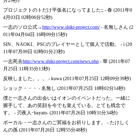
分29秒)
プロジェクトのトだけ平仮名になってました;; - 春 (2011年0
4月03日 02時06分52秒)
一志のソロ公式→
http://www.shiki-project.com/
- 名無しさん (2
011年04月04日 16時09分15秒)
SIN、NAOKI、PSCのプレイヤーとして個人で活動。 - i (20
11年07月09日 02時01分23秒)
一志死去
http://www.shiki-project.com/news.php
- 華 (2011年07
月25日 11時35分13秒)
反映しました。。。 - kuwa (2011年07月25日 12時09分39秒)
ショック・・・ - 名無し (2011年07月25日 18時02分14秒)
僕と一志さんの出会いはイオンのイベントだった。一緒に
握手して、あの笑顔を今でも覚えている。とても残念で
す。 - 刃夜人ｰhayato- (2011年07月26日 10時31分34秒)
ボーカル・一志さんのご冥福をお祈りします。 - たけしく
んの孫 (2011年07月26日 12時55分48秒)