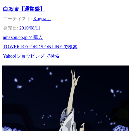
白ゐ嘘【通常盤】
Kagrra，
2010/08/11
amazon.co.jp で購入
TOWER RECORDS ONLINE で検索
Yahoo!ショッピング で検索