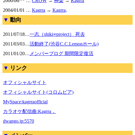
2000/06/** …
CROW
→
神楽
→
Kagrra
2004/01/01 …
Kagrra
→
Kagrra,
動向
2011/07/18
…
一志（shiki∞project） 死去
2011/03/03
…
活動終了(渋谷C.C.Lemonホール)
2011/01/20
…
メンバーブログ 期間限定復活
リンク
オフィシャルサイト
オフィシャルサイト(コロムビア)
MySpace:kagrraofficial
カラオケ配信曲:Kagrra，
dwango.jp:5570