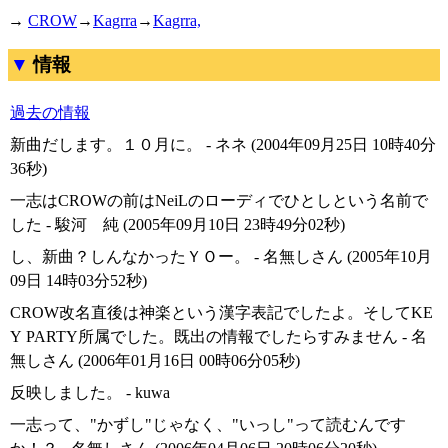
→
CROW
→
Kagrra
→
Kagrra,
情報
過去の情報
新曲だします。１０月に。 - ネネ (2004年09月25日 10時40分
36秒)
一志はCROWの前はNeiLのローディでひとしという名前で
した - 駿河 純 (2005年09月10日 23時49分02秒)
し、新曲？しんなかったＹＯー。 - 名無しさん (2005年10月
09日 14時03分52秒)
CROW改名直後は神楽という漢字表記でしたよ。そしてKE
Y PARTY所属でした。既出の情報でしたらすみません - 名
無しさん (2006年01月16日 00時06分05秒)
反映しました。 - kuwa
一志って、"かずし"じゃなく、"いっし"って読むんです