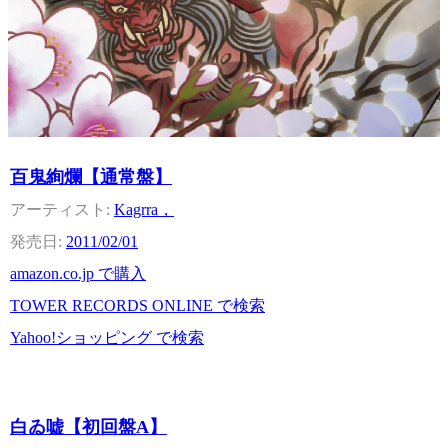
百鬼絢爛【通常盤】
Kagrra，
2011/02/01
amazon.co.jp で購入
TOWER RECORDS ONLINE で検索
Yahoo!ショッピング で検索
白ゐ嘘【初回盤A】