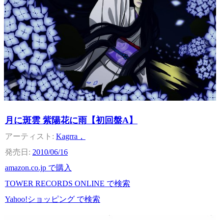
月に斑雲 紫陽花に雨【初回盤A】
Kagrra，
2010/06/16
amazon.co.jp で購入
TOWER RECORDS ONLINE で検索
Yahoo!ショッピング で検索