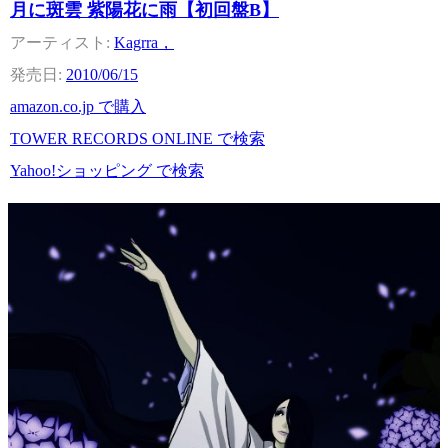
月に斑雲 紫陽花に雨【初回盤B】
Kagrra，
2010/06/15
amazon.co.jp で購入
TOWER RECORDS ONLINE で検索
Yahoo!ショッピング で検索