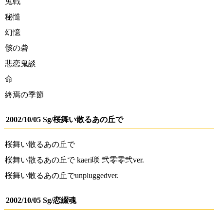
鬼戦
秘慥
幻憶
骸の砦
悲恋鬼談
命
終焉の季節
2002/10/05 Sg/桜舞い散るあの丘で
桜舞い散るあの丘で
桜舞い散るあの丘で kaeri咲 弐零零弐ver.
桜舞い散るあの丘でunpluggedver.
2002/10/05 Sg/恋綴魂