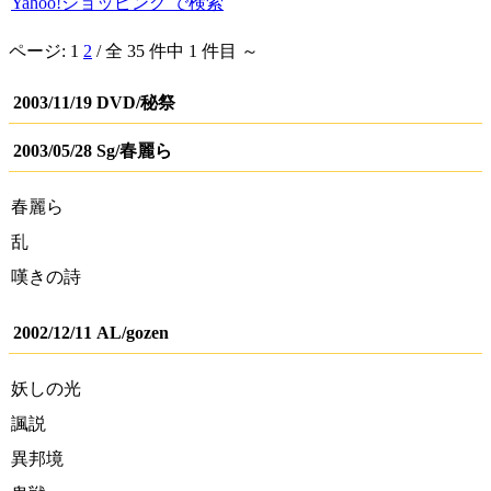
Yahoo!ショッピング で検索
ページ:
1
2
/ 全 35 件中 1 件目 ～
2003/11/19 DVD/秘祭
2003/05/28 Sg/春麗ら
春麗ら
乱
嘆きの詩
2002/12/11 AL/gozen
妖しの光
諷説
異邦境