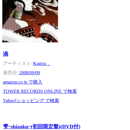
渦
Kagrra，
2008/09/09
amazon.co.jp で購入
TOWER RECORDS ONLINE で検索
Yahoo!ショッピング で検索
雫~shizuku~(初回限定盤)(DVD付)