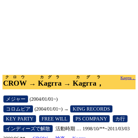
クロウ
カグラ
カグラ
Kagrra，
CROW
→
Kagrra
→
Kagrra，
[
メジャー
]
(2004/01/01~)
[
コロムビア
]
(2004/01/01~) →
[
KING RECORDS
]
[
KEY PARTY
]
[
FREE WILL
]
[
PS COMPANY
]
[
カ行
]
[
インディーズで解散
]
活動時期 … 1998/10/**~2011/03/03