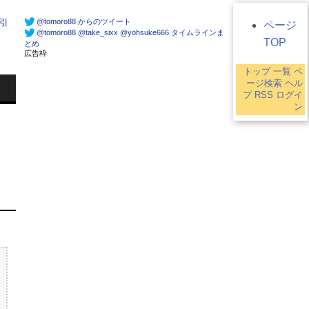
@tomoro88 からのツイート
引
ページ
@tomoro88 @take_sixx @yohsuke666 タイムラインま
TOP
とめ
広告枠
トップ
一覧
ペ
ージ検索
ヘル
プ
RSS
ログイ
ン