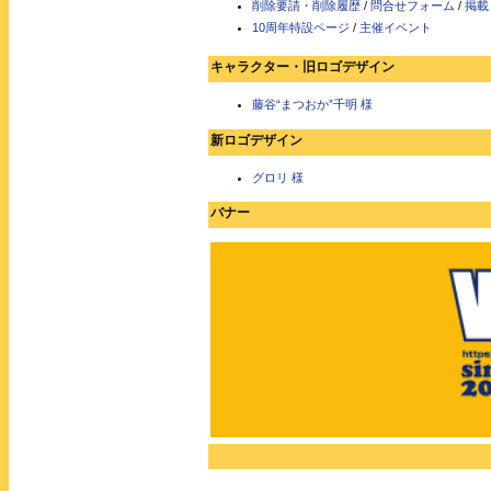
削除要請・削除履歴
/
問合せフォーム
/
掲載
10周年特設ページ
/
主催イベント
キャラクター・旧ロゴデザイン
藤谷“まつおか”千明 様
新ロゴデザイン
グロリ 様
バナー