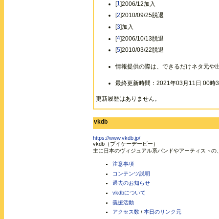
[
1
]2006/12加入
[
2
]2010/09/25脱退
[
3
]加入
[
4
]2006/10/13脱退
[
5
]2010/03/22脱退
情報提供の際は、できるだけネタ元や
最終更新時間：2021年03月11日 00時3
更新履歴はありません。
vkdb
https://www.vkdb.jp/
vkdb（ブイケーデービー）
主に日本のヴィジュアル系バンドやアーティストの
注意事項
コンテンツ説明
過去のお知らせ
vkdbについて
義援活動
アクセス数
/
本日のリンク元