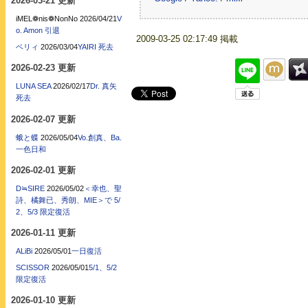
2026-03-21 更新
iMEL❁nis❁NonNo
2026/04/21
V
o. Amon 引退
2009-03-25 02:17:49 掲載
ベリィ
2026/03/04
YAIRI 死去
2026-02-23 更新
LUNA SEA
2026/02/17
Dr. 真矢
死去
2026-02-07 更新
蛾と蝶
2026/05/04
Vo.創真、Ba.
一色日和
2026-02-01 更新
D≒SIRE
2026/05/02
＜幸也、聖
詩、橘舞已、秀朗、MIE＞で 5/
2、5/3 限定復活
2026-01-11 更新
ALiBi
2026/05/01
一日復活
SCISSOR
2026/05/01
5/1、5/2
限定復活
2026-01-10 更新