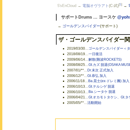
[
5
]
5'sEnCloud
→
電脳オヴラアト
(C-武)
→
サポートDrums … ヨースケ
@yoh
→
ゴールデンスパイダー
(サポート)
ザ・ゴールデンスパイダー関
2019/03/30
…
ゴールデンスパイダー＜タ
2018/08/19
…
一日復活
2009/06/14
…
解散(難波ROCKETS)
2008/08/25
…
Gt.カズ 脱退(OSAKA MUS
2007/01/**
…
Dr.末次 正式加入
2006/12/**
…
Gt.恭弘 加入
2006/11/18
…
Ba.晃士(ex-ドレミ團) 加入
2006/10/13
…
Gt.テルシゲ 脱退
2006/10/13
…
Ba.シータケ 脱退
2006/04/21
…
Gt.オカモトタケシ、Gt.タ
2005/05/**
…
活動開始