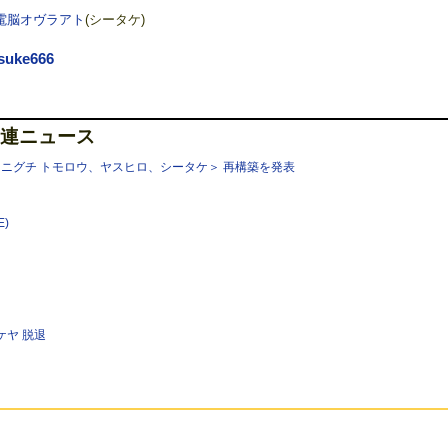
電脳オヴラアト
(シータケ)
suke666
連ニュース
ニグチ トモロウ、ヤスヒロ、シータケ＞ 再構築を発表
E)
ケヤ 脱退