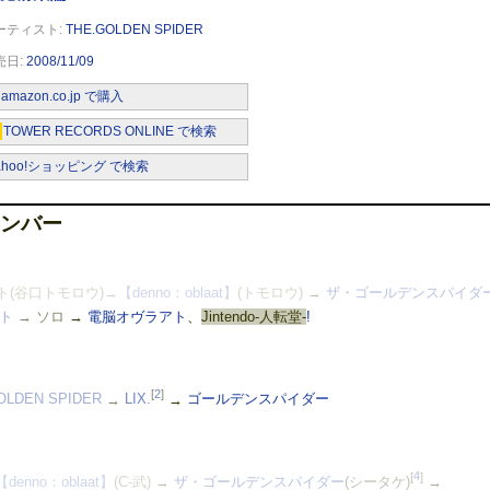
THE.GOLDEN SPIDER
2008/11/09
amazon.co.jp で購入
TOWER RECORDS ONLINE で検索
ahoo!ショッピング で検索
ンバー
(谷口トモロウ)→
【denno：oblaat】
(トモロウ)
→
ザ・ゴールデンスパイダ
ト
→ ソロ
→
電脳オヴラアト
、
Jintendo-人転堂-
!
[
2
]
OLDEN SPIDER
→
LIX.
→
ゴールデンスパイダー
[
4
]
【denno：oblaat】
(C-武)
→
ザ・ゴールデンスパイダー
(シータケ)
→