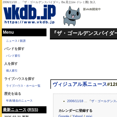
2006/11/18 … 『ザ・ゴールデンスパイダー』Ba.晃士(ex-ドレミ團) 加入
新vkdb開発中
Menu
『ザ・ゴールデンスパイダー』
ニュース
/
新譜
バンドを探す
バンド索引
人を探す
個人索引
ライブハウスを探す
ヴィジュアル系ニュース
#12
ライブハウス・ホール一覧
歴史を辿る
年表
/
過去のニュース
2006/11/18
… 『
ザ・ゴールデンス
最新ニュース
(
RSS
)
カレンダーに登録する
Google
/
Yahoo!
/
mixi