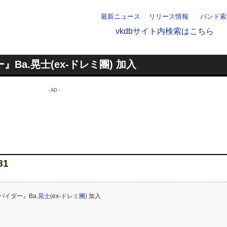
最新ニュース
リリース情報
バンド索
vkdbサイト内検索はこちら
Ba.晃士(ex-ドレミ團) 加入
- AD -
- AD -
81
パイダー
』Ba.
晃士
(ex-
ドレミ團
) 加入