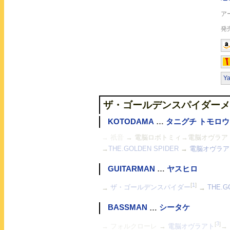
Y
ザ・ゴールデンスパイダーメ
KOTODAMA
…
タニグチ トモロウ
→ 祇音
→ 電脳ロボトミィ→電脳オヴラアト
→
THE.GOLDEN SPIDER
→
電脳オヴラア
GUITARMAN
…
ヤスヒロ
[
1
]
→
ザ・ゴールデンスパイダー
→
THE.G
BASSMAN
…
シータケ
[
3
]
→ フォルクローレ
→
電脳オヴラアト
→