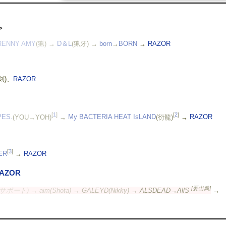
>
RENNY AMY
(猟)
→
D＆L
(猟牙)
→
born
→
BORN
→
RAZOR
(剣)、
RAZOR
[
1
]
[
2
]
ES.
(YOU→YOH)
→
My BACTERIA HEAT IsLAND
(衍龍)
→
RAZOR
[
3
]
ER
→
RAZOR
RAZOR
[要出典]
サポート)
→ aim(Shota)
→ GALEYD(Nikky)
→ ALSDEAD→AllS
→