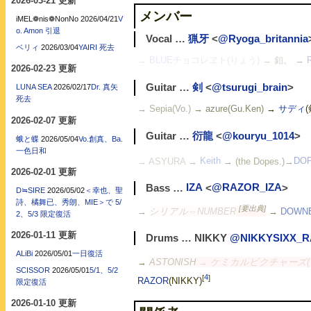
2026-03-21 更新
メンバー
iMEL❁nis❁NonNo
2026/04/21
V
o. Amon 引退
Vocal …
猟牙
<
@Ryoga_britannia
ベリィ
2026/03/04
YAIRI 死去
→
BLUEチョコレヱト
(りょう)
→ 釦。
→
2026-02-23 更新
Guitar …
剣
<
@tsurugi_brain
>
LUNA SEA
2026/02/17
Dr. 真矢
死去
→ Sepia(Vo.)
→ azure(Gu.Ken)
→
サディ
2026-02-07 更新
Guitar …
衍龍
<
@kouryu_1014
>
蛾と蝶
2026/05/04
Vo.創真、Ba.
一色日和
→ ASYURA
→
Keith
→ (the Dopes.)→
DOP
2026-02-01 更新
Bass …
IZA
<
@RAZOR_IZA
>
D≒SIRE
2026/05/02
＜幸也、聖
詩、橘舞已、秀朗、MIE＞で 5/
[要出典]
→
シリアル⇔NUMBER
→
DOWN
2、5/3 限定復活
2026-01-11 更新
Drums … NIKKY
@NIKKYSIXX_
ALiBi
2026/05/01
一日復活
→
ASTONISH
→ ケミカルピクチャーズ(
SCISSOR
2026/05/01
5/1、5/2
[
4
]
RAZOR
(NIKKY)
限定復活
2026-01-10 更新