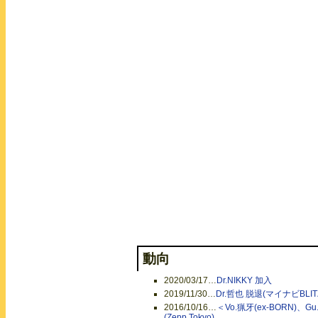
In CREATURE 通常
In CREATURE 初
動向
2020/03/17
…
Dr.NIKKY 加入
2019/11/30
…
Dr.哲也 脱退(マイナビBLI
2016/10/16
…
＜Vo.猟牙(ex-BORN)、Gu
(Zepp Tokyo)