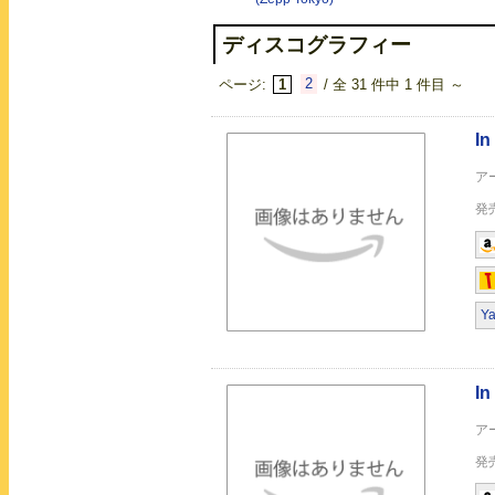
SILLAGE
ディスコグラフィー
ページ:
1
2
/ 全 31 件中 1 件目 ～
SILLAGE
Y
残光 豪華盤