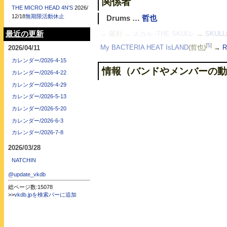
関係者
THE MICRO HEAD 4N'S
2026/
12/18
無期限活動休止
Drums …
哲也
→ 羅刹
→
スカル -THE SKULL-
→
SKULL
最近の更新
[
5
]
My BACTERIA HEAT IsLAND
(哲也)
→
R
2026/04/11
カレンダー/2026-4-15
情報（バンドやメンバーの動
カレンダー/2026-4-22
カレンダー/2026-4-29
カレンダー/2026-5-13
カレンダー/2026-5-20
カレンダー/2026-6-3
カレンダー/2026-7-8
2026/03/28
NATCHIN
@update_vkdb
総ページ数:15078
>>
vkdb.jpを検索バーに追加