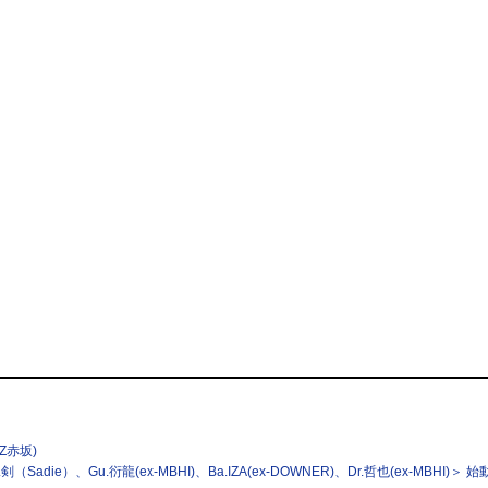
盤
回限定盤
TZ赤坂)
.剣（Sadie）、Gu.衍龍(ex-MBHI)、Ba.IZA(ex-DOWNER)、Dr.哲也(ex-MBHI)＞ 始