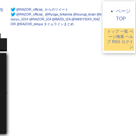
@RAZOR_official_ からのツイート
引
ページ
@RAZOR_official_ @Ryoga_britannia @tsurugi_brain @k
TOP
ouryu_1014 @RAZOR_IZA @BASS_IZA @NIKKYSIXX_RAZ
OR @RAZOR_tetuya タイムラインまとめ
トップ
一覧
ペ
ージ検索
ヘル
プ
RSS
ログイ
ン