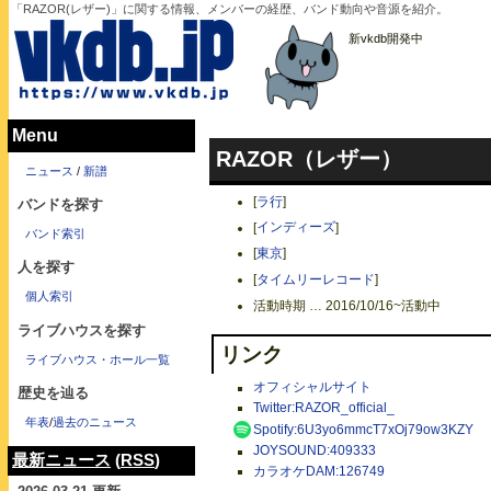
「RAZOR(レザー)」に関する情報、メンバーの経歴、バンド動向や音源を紹介。
新vkdb開発中
Menu
RAZOR（レザー）
ニュース
/
新譜
[
ラ行
]
バンドを探す
[
インディーズ
]
バンド索引
[
東京
]
人を探す
[
タイムリーレコード
]
個人索引
活動時期 … 2016/10/16~活動中
ライブハウスを探す
リンク
ライブハウス・ホール一覧
オフィシャルサイト
歴史を辿る
Twitter:RAZOR_official_
年表
/
過去のニュース
Spotify:6U3yo6mmcT7xOj79ow3KZY
JOYSOUND:409333
最新ニュース
(
RSS
)
カラオケDAM:126749