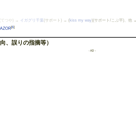
(てつや)
→
イガグリ千葉
(サポート)
→ (
kiss my way
)(サポート/こぶ平)、他
[
6
]
AZOR
向、誤りの指摘等）
- AD -