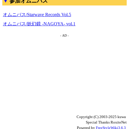
参加オムニバス
オムニバス/Starwave Records Vol.5
オムニバス/妖幻鏡 -NAGOYA- vol.1
- AD -
Copyright (C) 2003-2025 kuwa
Special Thanks RoxiteNet
Powered by
FreeStyleWiki3.6.3