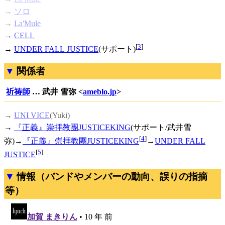
→
ソロ
→
La'Mule
→
CELL
[
3
]
→
UNDER FALL JUSTICE
(サポート)
関係者
祈祷師
… 武井 雪弥 <
ameblo.jp
>
→
UNI VICE
(Yuki)
→
『正義』崇拝教團JUSTICEKING
(サポート/武井雪
[
4
]
弥)→
『正義』崇拝教團JUSTICEKING
→
UNDER FALL
[
5
]
JUSTICE
情報（バンドやメンバーの動向、誤りの指摘
等）