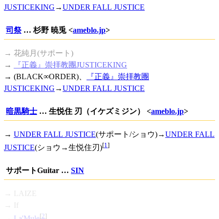
JUSTICEKING
→
UNDER FALL JUSTICE
司祭
… 杉野 暁兎 <
ameblo.jp
>
→ 花純月(サポート)
→
『正義』崇拝教團JUSTICEKING
→ (BLACK∞ORDER)、
『正義』崇拝教團
JUSTICEKING
→
UNDER FALL JUSTICE
暗黒騎士
… 生悦住 刃（イケズミジン） <
ameblo.jp
>
→
UNDER FALL JUSTICE
(サポート/ショウ)→
UNDER FALL
[
1
]
JUSTICE
(ショウ→生悦住刃)
サポートGuitar …
SIN
→ LAIZE
→ If
[
2
]
→
La'Mule