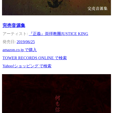
完売音源集
『正義』崇拝教團JUSTICE KING
2019/06/25
amazon.co.jp で購入
TOWER RECORDS ONLINE で検索
Yahoo!ショッピング で検索