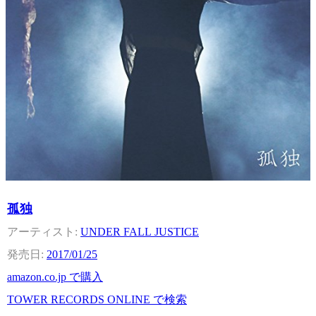
孤独
UNDER FALL JUSTICE
2017/01/25
amazon.co.jp で購入
TOWER RECORDS ONLINE で検索