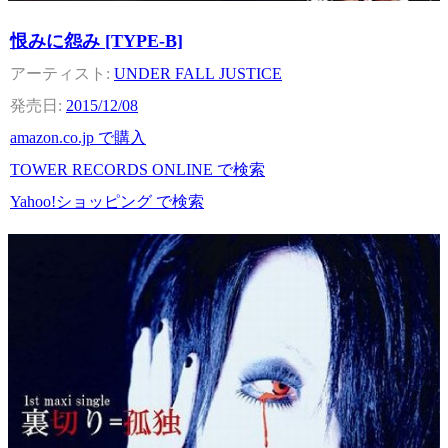
恨みに怨み [TYPE-B]
UNDER FALL JUSTICE
2015/12/08
amazon.co.jp で購入
TOWER RECORDS ONLINE で検索
Yahoo!ショッピング で検索