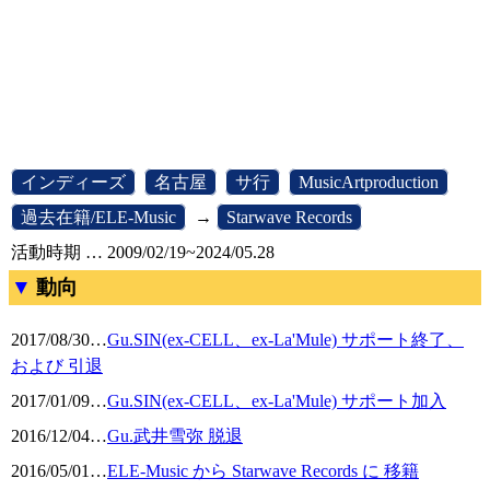
[
インディーズ
]
[
名古屋
]
[
サ行
]
[
MusicArtproduction
]
[
過去在籍/ELE-Music
]
→
[
Starwave Records
]
活動時期 … 2009/02/19~2024/05.28
動向
2017/08/30
…
Gu.SIN(ex-CELL、ex-La'Mule) サポート終了、
および 引退
2017/01/09
…
Gu.SIN(ex-CELL、ex-La'Mule) サポート加入
2016/12/04
…
Gu.武井雪弥 脱退
2016/05/01
…
ELE-Music から Starwave Records に 移籍