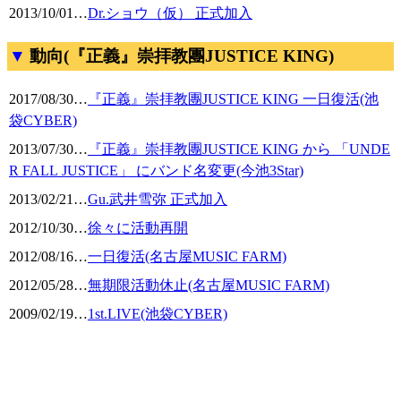
2013/10/01
…
Dr.ショウ（仮） 正式加入
動向(『正義』崇拝教團JUSTICE KING)
2017/08/30
…
『正義』崇拝教團JUSTICE KING 一日復活(池
袋CYBER)
2013/07/30
…
『正義』崇拝教團JUSTICE KING から 「UNDE
R FALL JUSTICE」 にバンド名変更(今池3Star)
2013/02/21
…
Gu.武井雪弥 正式加入
2012/10/30
…
徐々に活動再開
2012/08/16
…
一日復活(名古屋MUSIC FARM)
2012/05/28
…
無期限活動休止(名古屋MUSIC FARM)
2009/02/19
…
1st.LIVE(池袋CYBER)