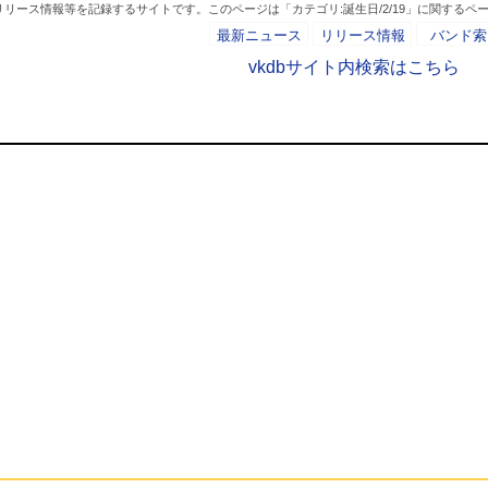
リース情報等を記録するサイトです。このページは「カテゴリ:誕生日/2/19」に関するペ
最新ニュース
リリース情報
バンド索
vkdbサイト内検索はこちら
カテゴリ:誕生日/2/1
- AD -