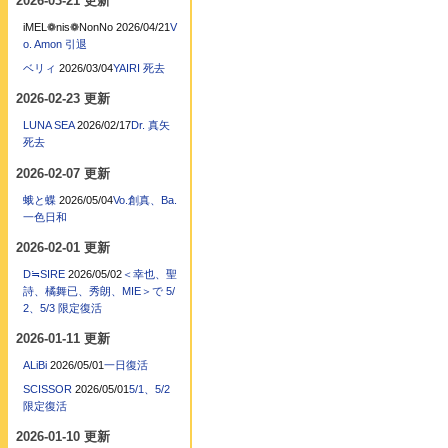
2026-03-21 更新
iMEL❁nis❁NonNo
2026/04/21
V
o. Amon 引退
ベリィ
2026/03/04
YAIRI 死去
2026-02-23 更新
LUNA SEA
2026/02/17
Dr. 真矢
死去
2026-02-07 更新
蛾と蝶
2026/05/04
Vo.創真、Ba.
一色日和
2026-02-01 更新
D≒SIRE
2026/05/02
＜幸也、聖
詩、橘舞已、秀朗、MIE＞で 5/
2、5/3 限定復活
2026-01-11 更新
ALiBi
2026/05/01
一日復活
SCISSOR
2026/05/01
5/1、5/2
限定復活
2026-01-10 更新