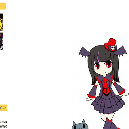
イン
kuwa
eNet