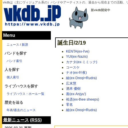
vkdbは（主にヴィジュアル系の）バンドやアーティストの、過去から現在までの活動、リ
新vkdb開発中
Menu
誕生日/2/19
ニュース
/
新譜
KENTA(ex-I've)
バンドを探す
YUI(ex-Nazis)
バンド索引
カナタ(ex-ミミック)
コースケ
人を探す
ナオ(ex-叶夜)
個人索引
綾(ex-Dreqi×Rudra)
広末慧
ライブハウスを探す
酒本 優樹
ライブハウス・ホール一覧
善(ex-Anjyu')
裕丞(ex-thee sheeps)
歴史を辿る
零名
綾(ex-Dreqi×Rudra)
年表
/
過去のニュース
最新ニュース
(
RSS
)