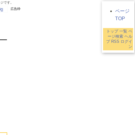
ージです。
広告枠
引
ページ
TOP
トップ
一覧
ペ
9
ージ検索
ヘル
プ
RSS
ログイ
ン