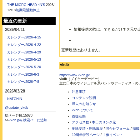
THE MICRO HEAD 4N'S
2026/
12/18
無期限活動休止
最近の更新
情報提供の際は、できるだけネタ元や
2026/04/11
カレンダー/2026-4-15
カレンダー/2026-4-22
更新履歴はありません。
カレンダー/2026-4-29
カレンダー/2026-5-13
vkdb
カレンダー/2026-5-20
カレンダー/2026-6-3
https://www.vkdb.jp/
vkdb（ブイケーデービー）
カレンダー/2026-7-8
主に日本のヴィジュアル系バンドやアーティストの
2026/03/28
注意事項
コンテンツ説明
NATCHIN
過去のお知らせ
@update_vkdb
vkdbについて
総ページ数:15078
義援活動
>>
vkdb.jpを検索バーに追加
アクセス数
/
本日のリンク元
削除要請・削除履歴
/
問合せフォーム
/
掲載
10周年特設ページ
/
主催イベント