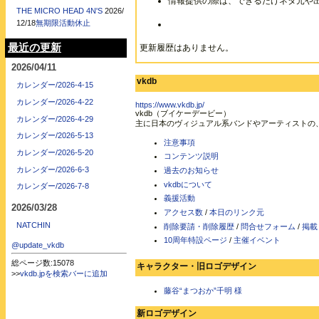
情報提供の際は、できるだけネタ元や
THE MICRO HEAD 4N'S
2026/
12/18
無期限活動休止
最近の更新
更新履歴はありません。
2026/04/11
vkdb
カレンダー/2026-4-15
カレンダー/2026-4-22
https://www.vkdb.jp/
vkdb（ブイケーデービー）
カレンダー/2026-4-29
主に日本のヴィジュアル系バンドやアーティストの
カレンダー/2026-5-13
注意事項
カレンダー/2026-5-20
コンテンツ説明
カレンダー/2026-6-3
過去のお知らせ
vkdbについて
カレンダー/2026-7-8
義援活動
2026/03/28
アクセス数
/
本日のリンク元
NATCHIN
削除要請・削除履歴
/
問合せフォーム
/
掲載
10周年特設ページ
/
主催イベント
@update_vkdb
総ページ数:15078
キャラクター・旧ロゴデザイン
>>
vkdb.jpを検索バーに追加
藤谷“まつおか”千明 様
新ロゴデザイン