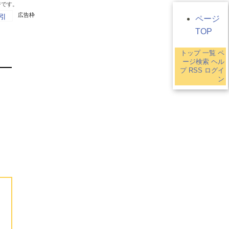
ジです。
広告枠
引
ページ
TOP
トップ
一覧
ペ
イ
ージ検索
ヘル
プ
RSS
ログイ
ン