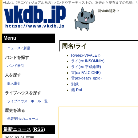
vkdbは（主にヴィジュアル系の）バンドやアーティストの、過去から現在までの活動、
新vkdb開発中
Menu
同名/ライ
ニュース
/
新譜
Rye(ex-VIVALET)
バンドを探す
ライ(ex-iNSOMNiA)
バンド索引
ライ(ex-平成維新)
雷(ex-FALCIONE)
人を探す
雷(ex-death+qpid)
個人索引
刹戯
籟-Rai-
ライブハウスを探す
ライブハウス・ホール一覧
歴史を辿る
年表
/
過去のニュース
最新ニュース
(
RSS
)