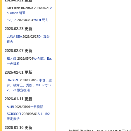
2026-03-21 更新
iMEL❁nis❁NonNo
2026/04/21
V
o. Amon 引退
ベリィ
2026/03/04
YAIRI 死去
2026-02-23 更新
LUNA SEA
2026/02/17
Dr. 真矢
死去
2026-02-07 更新
蛾と蝶
2026/05/04
Vo.創真、Ba.
一色日和
2026-02-01 更新
D≒SIRE
2026/05/02
＜幸也、聖
詩、橘舞已、秀朗、MIE＞で 5/
2、5/3 限定復活
2026-01-11 更新
ALiBi
2026/05/01
一日復活
SCISSOR
2026/05/01
5/1、5/2
限定復活
2026-01-10 更新