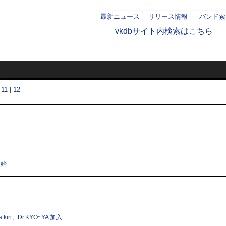
最新ニュース
リリース情報
バンド索
vkdbサイト内検索はこちら
2006/0
|
11
|
12
開始
iri、Dr.KYO~YA 加入