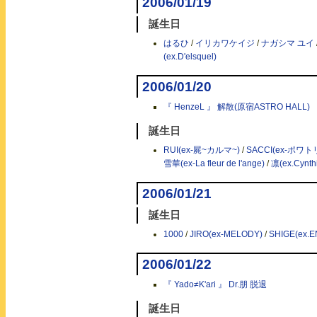
2006/01/19
誕生日
はるひ
/
イリカワケイジ
/
ナガシマ ユイ
(ex.D'elsquel)
2006/01/20
『 HenzeL 』 解散(原宿ASTRO HALL)
誕生日
RUI(ex-屍~カルマ~)
/
SACCI(ex-ポワト
雪華(ex-La fleur de l'ange)
/
凛(ex.Cynth
2006/01/21
誕生日
1000
/
JIRO(ex-MELODY)
/
SHIGE(ex.
2006/01/22
『 Yado≠K'ari 』 Dr.朋 脱退
誕生日