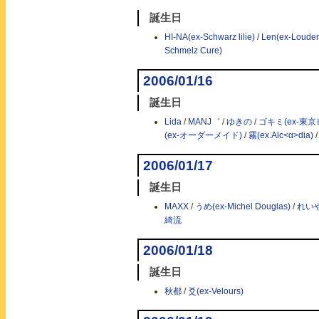
誕生日
HI-NA(ex-Schwarz lilie)
/
Len(ex-Louder
Schmelz Cure)
2006/01/16
誕生日
Lida
/
MANJ゛
/
ゆきの
/
ゴキミ(ex-東
(ex-オーダーメイド)
/
霧(ex.Alc<α>dia)
2006/01/17
誕生日
MAXX
/
うめ(ex-Michel Douglas)
/
れいや(
綺流
2006/01/18
誕生日
秋都
/
爻(ex-Velours)