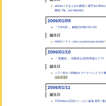
shinno
/
やまと(ex-獅音)
/
康平(ex-Blanc
榧咲
/
翔。(ex-Rβinθn)
2006/01/09
『 CRAZE 』 解散(SHIBUYA-AX)
誕生日
HAKU
/
マリィ(ex-La princesse morte)
/
2006/01/10
『 悪魔頭 』 活動休止(高田馬場エリア)
誕生日
ソラ
/
杏太
/
伊織(ex.マーディレイラ)
/
ィレイラ)
!
2006/01/11
誕生日
YOSHI(ex-EZZI)
/
いっち
/
遠海 准司
/
春(