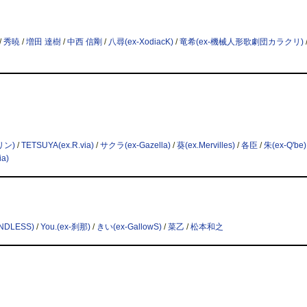
/
秀暁
/
増田 達樹
/
中西 信剛
/
八尋(ex-XodiacK)
/
竜希(ex-機械人形歌劇団カラクリ)
リン)
/
TETSUYA(ex.R.via)
/
サクラ(ex-Gazella)
/
葵(ex.Mervilles)
/
各臣
/
朱(ex-Q'be)
ia)
ENDLESS)
/
You.(ex-刹那)
/
きい(ex-GallowS)
/
菜乙
/
松本和之