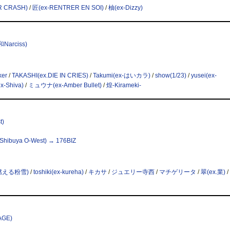
R CRASH)
/
匠(ex-RENTRER EN SOI)
/
柚(ex-Dizzy)
arciss)
ker
/
TAKASHI(ex.DIE IN CRIES)
/
Takumi(ex-はいカラ)
/
show(1/23)
/
yusei(ex-
-Shiva)
/
ミュウナ(ex-Amber Bullet)
/
煌-Kirameki-
t)
uya O-West) → 176BIZ
-燃える粉雪)
/
toshiki(ex-kureha)
/
キカサ
/
ジュエリー寺西
/
マチゲリータ
/
翠(ex.業)
/
AGE)