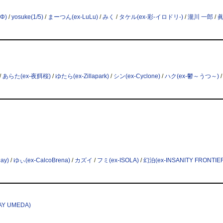
dΦ)
/
yosuke(1/5)
/
まーつん(ex-LuLu)
/
みく
/
タケル(ex-彩-イロドリ-)
/
瀧川 一郎
/
/
あらた(ex-夜餌桜)
/
ゆたら(ex-Zillapark)
/
シン(ex-Cyclone)
/
ハク(ex-鬱～うつ～)
ay)
/
ゆぃ(ex-CalcoBrena)
/
カズイ
/
フミ(ex-ISOLA)
/
幻泊(ex-INSANITY FRONTIE
AY UMEDA)