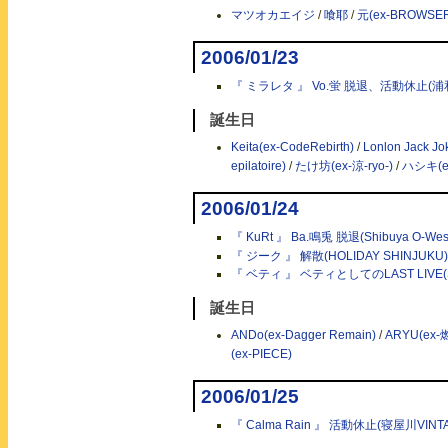
マツオカエイジ
/
喰耶
/
元(ex-BROWSE
2006/01/23
『 ミラレタ 』 Vo.蛍 脱退、活動休止(浦和N
誕生日
Keita(ex-CodeRebirth)
/
Lonlon Jack Jo
epilatoire)
/
たけ坊(ex-涼-ryo-)
/
ハシキ(ex
2006/01/24
『 KuRt 』 Ba.鳴兎 脱退(Shibuya O-Wes
『 ジーク 』 解散(HOLIDAY SHINJUKU)
『 ベティ 』 ベティとしてのLAST LIVE(Shib
誕生日
ANDo(ex-Dagger Remain)
/
ARYU(ex
(ex-PIECE)
2006/01/25
『 Calma Rain 』 活動休止(寝屋川VINT