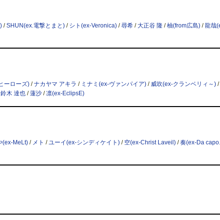
)
/
SHUN(ex.電撃とまと)
/
シト(ex-Veronica)
/
尋希
/
大正谷 隆
/
柚(from広島)
/
龍哉(e
京ヒーローズ)
/
ナカヤマ アキラ
/
ミナミ(ex-ヴァンパイア)
/
威吹(ex-クランベリィ～)
/
鈴木 達也
/
蓮沙
/
凛(ex-EclipsE)
ex-MeLt)
/
メト
/
ユーイ(ex-シンディケイト)
/
空(ex-Christ Laveil)
/
奏(ex-Da capo.