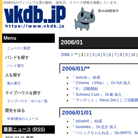
2006/01のヴィジュアル系の動向、誕生日、リリース情報を掲載しています。
新vkdb開発中
Menu
2006/01
ニュース
/
新譜
2006
>
**
|
1
|
2
|
3
|
4
|
5
|
6
|
7
|
8
|
9
|
10
バンドを探す
バンド索引
2006/01/**
人を探す
『 auncia 』 結成
『 Cinema ［S'trip］ 』 Dr.Yuh 加入
個人索引
『 It 』 活動開始
ライブハウスを探す
『 Schmelz Cure 』 Gt.奏 加入
『 アンデット 』 Neue Zielとして活動
ライブハウス・ホール一覧
歴史を辿る
2006/01/01
年表
/
過去のニュース
『 juliadoll 』 結成
『 lovebites 』 Dr.圭介 加入
最新ニュース
(
RSS
)
『 パニックちゃんねる 』 Gu.MAYO、Ba.k