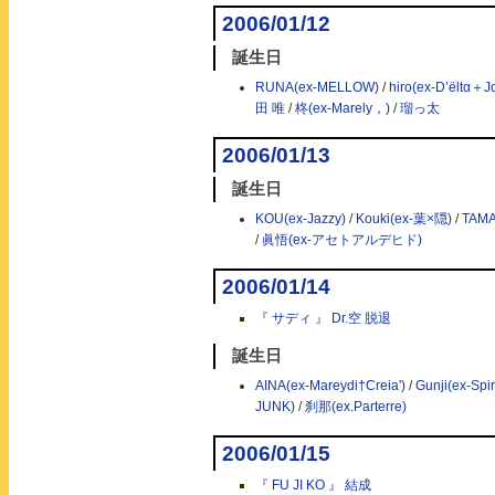
2006/01/12
誕生日
RUNA(ex-MELLOW)
/
hiro(ex-D’ёltα＋J
田 唯
/
柊(ex-Marely，)
/
瑠っ太
2006/01/13
誕生日
KOU(ex-Jazzy)
/
Kouki(ex-葉×隠)
/
TAM
/
眞悟(ex-アセトアルデヒド)
2006/01/14
『 サディ 』 Dr.空 脱退
誕生日
AINA(ex-Mareydi†Creia')
/
Gunji(ex-Spir
JUNK)
/
刹那(ex.Parterre)
2006/01/15
『 FU JI KO 』 結成