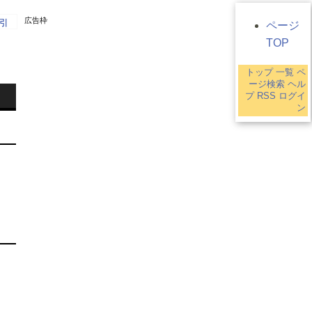
広告枠
引
ページ
TOP
トップ
一覧
ペ
1
ージ検索
ヘル
プ
RSS
ログイ
ン