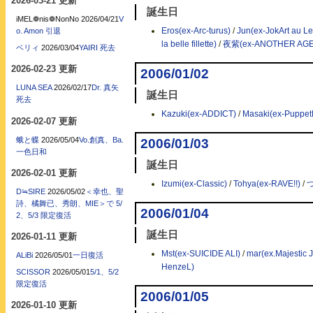
2026-03-21 更新
誕生日
iMEL❁nis❁NonNo
2026/04/21
V
Eros(ex-Arc-turus)
/
Jun(ex-JokArt au Le
o. Amon 引退
la belle fillette)
/
夜紫(ex-ANOTHER AGE
ベリィ
2026/03/04
YAIRI 死去
2026-02-23 更新
2006/01/02
LUNA SEA
2026/02/17
Dr. 真矢
誕生日
死去
Kazuki(ex-ADDICT)
/
Masaki(ex-Puppe
2026-02-07 更新
蛾と蝶
2026/05/04
Vo.創真、Ba.
2006/01/03
一色日和
誕生日
2026-02-01 更新
Izumi(ex-Classic)
/
Tohya(ex-RAVE!!)
/
D≒SIRE
2026/05/02
＜幸也、聖
詩、橘舞已、秀朗、MIE＞で 5/
2006/01/04
2、5/3 限定復活
誕生日
2026-01-11 更新
Mst(ex-SUICIDE ALI)
/
mar(ex.Majestic 
ALiBi
2026/05/01
一日復活
HenzeL)
SCISSOR
2026/05/01
5/1、5/2
限定復活
2006/01/05
2026-01-10 更新