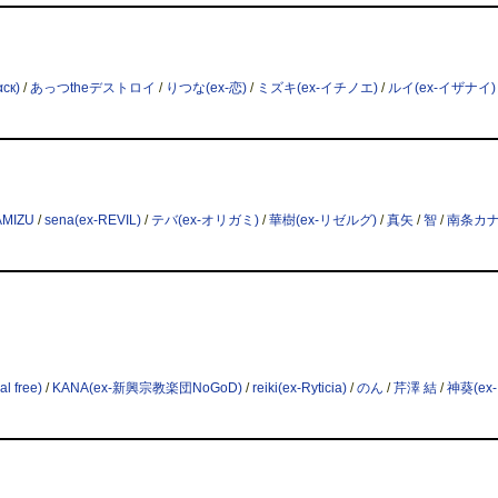
αск)
/
あっつtheデストロイ
/
りつな(ex-恋)
/
ミズキ(ex-イチノエ)
/
ルイ(ex-イザナイ)
AMIZU
/
sena(ex-REVIL)
/
テバ(ex-オリガミ)
/
華樹(ex-リゼルグ)
/
真矢
/
智
/
南条カ
al free)
/
KANA(ex-新興宗教楽団NoGoD)
/
reiki(ex-Ryticia)
/
のん
/
芹澤 結
/
神葵(ex-