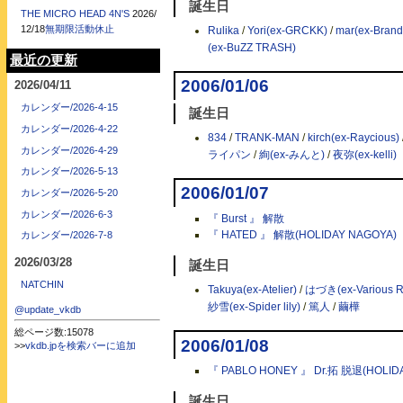
誕生日
THE MICRO HEAD 4N'S
2026/
12/18
無期限活動休止
Rulika
/
Yori(ex-GRCKK)
/
mar(ex-Bran
(ex-BuZZ TRASH)
最近の更新
2006/01/06
2026/04/11
カレンダー/2026-4-15
誕生日
カレンダー/2026-4-22
834
/
TRANK-MAN
/
kirch(ex-Raycious)
カレンダー/2026-4-29
ライパン
/
絢(ex-みんと)
/
夜弥(ex-kelli)
カレンダー/2026-5-13
2006/01/07
カレンダー/2026-5-20
カレンダー/2026-6-3
『 Burst 』 解散
『 HATED 』 解散(HOLIDAY NAGOYA)
カレンダー/2026-7-8
2026/03/28
誕生日
NATCHIN
Takuya(ex-Atelier)
/
はづき(ex-Various R
紗雪(ex-Spider lily)
/
篤人
/
繭樺
@update_vkdb
総ページ数:15078
2006/01/08
>>
vkdb.jpを検索バーに追加
『 PABLO HONEY 』 Dr.拓 脱退(HOLID
誕生日