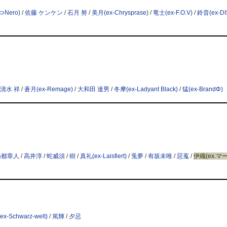
⊃Nero)
/
佐藤 ケンケン
/
石月 努
/
美月(ex-Chrysprase)
/
竜士(ex-F.O.V)
/
鈴音(ex-DI
清水 祥
/
蒼月(ex-Remage)
/
大和田 達男
/
冬摩(ex-Ladyant Black)
/
猛(ex-BrandΦ)
橋都章人
/
高井淳
/
蛇威須
/
樹
/
真礼(ex-Laisfiert)
/
兎夢
/
有坂未唯
/
惡蒐
/
伊織(ex.マ
ex-Schwarz-welt)
/
篤輝
/
夕忌