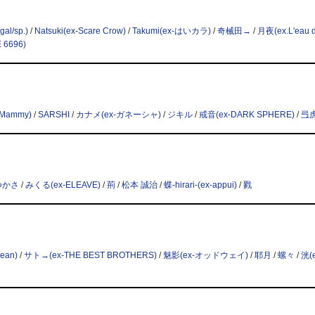
gal/sp.)
/
Natsuki(ex-Scare Crow)
/
Takumi(ex-はいカラ)
/
奇械田→
/
月夜(ex.L'eau 
 6696)
tMammy)
/
SARSHI
/
カナメ(ex-ガネーシャ)
/
ジキル
/
戒音(ex-DARK SPHERE)
/
弖
つかさ
/
みくる(ex-ELEAVE)
/
荊
/
松本 誠治
/
蝶-hirari-(ex-appui)
/
戮
Jean)
/
サト→(ex-THE BEST BROTHERS)
/
魅影(ex-オッドウェイ)
/
耶月
/
螺々
/
洸(e