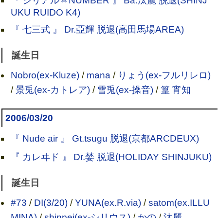
『 シリアル⇔NUMBER 』 Ba.汰麗 脱退(SHINJ
UKU RUIDO K4)
『 七三式 』 Dr.亞輝 脱退(高田馬場AREA)
誕生日
Nobro(ex-Kluze)
/
mana
/
りょう(ex-フルリレロ)
/
景兎(ex-カトレア)
/
雪兎(ex-操音)
/
篁 宵知
2006/03/20
『 Nude air 』 Gt.tsugu 脱退(京都ARCDEUX)
『 カレヰド 』 Dr.婪 脱退(HOLIDAY SHINJUKU)
誕生日
#73
/
DI(3/20)
/
YUNA(ex.R.via)
/
satom(ex.ILLU
MINA)
/
shinpei(ex-シリウス)
/
かの
/
汰麗