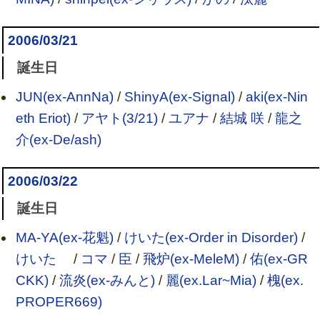
2006/03/21
誕生日
JUN(ex-AnnNa)
/
ShinyA(ex-Signal)
/
aki(ex-Nin
eth Eriot)
/
アヤト(3/21)
/
ユアナ
/
結城 咲
/
龍之
介(ex-De/ash)
2006/03/22
誕生日
MA-YA(ex-花魁)
/
けいた(ex-Order in Disorder)
/
けいた
/
コマ
/
臣
/
飛炉(ex-MeleM)
/
佑(ex-GR
CKK)
/
流炎(ex-みんと)
/
麗(ex.Lar~Mia)
/
槐(ex.
PROPER669)