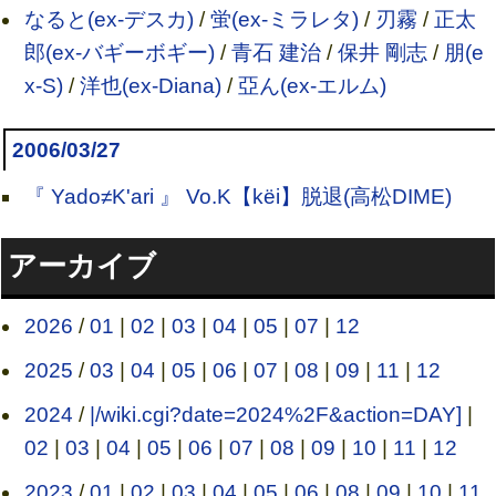
なると(ex-デスカ)
/
蛍(ex-ミラレタ)
/
刃霧
/
正太
郎(ex-バギーボギー)
/
青石 建治
/
保井 剛志
/
朋(e
x-S)
/
洋也(ex-Diana)
/
亞ん(ex-エルム)
2006/03/27
『 Yado≠K'ari 』 Vo.K【kёi】脱退(高松DIME)
アーカイブ
2026
/
01
|
02
|
03
|
04
|
05
|
07
|
12
2025
/
03
|
04
|
05
|
06
|
07
|
08
|
09
|
11
|
12
2024
/
|/wiki.cgi?date=2024%2F&action=DAY]
|
02
|
03
|
04
|
05
|
06
|
07
|
08
|
09
|
10
|
11
|
12
2023
/
01
|
02
|
03
|
04
|
05
|
06
|
08
|
09
|
10
|
11