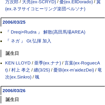
万次郎
/
大亮(ex-SCRYD)
/
憂(ex.EllDorado)
/
翼
(ex.ネヲサイコヒーリング楽団ペルソナ)
2006/03/25
『 Dreqi×Rudra 』 解散(高田馬場AREA)
『 ネガ 』 Gt.弘揮 加入
誕生日
KEN LLOYD
/
亜季(ex.ナナ)
/
言葉(ex-RoguecA
t)
/
村上 孝之
/
纏(3/25)
/
憂弥(ex-m'aidezDei)
/
竜
次(ex.Sinkro)
/
颯
2006/03/26
誕生日