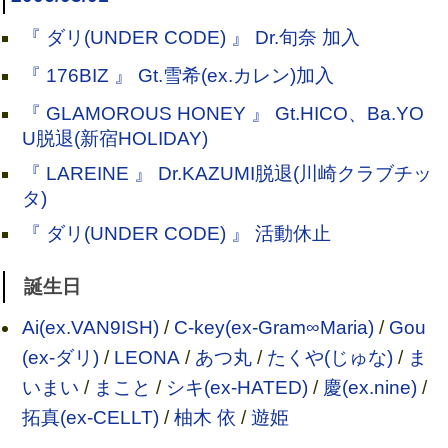
『 ダリ(UNDER CODE) 』 Dr.旬奈 加入
『 176BIZ 』 Gt.雪希(ex.カレン)加入
『 GLAMOROUS HONEY 』 Gt.HICO、Ba.YO
U脱退(新宿HOLIDAY)
『 LAREINE 』 Dr.KAZUMI脱退(川崎クラブチッ
タ)
『 ダリ(UNDER CODE) 』 活動休止
誕生日
Ai(ex.VAN9ISH)
/
C-key(ex-Gram∞Maria)
/
Gou
(ex-ダリ)
/
LEONA
/
あつ丸
/
たくや(じゅな)
/
ま
いまい
/
まこと
/
シキ(ex-HATED)
/
慶(ex.nine)
/
拓真(ex-CELLT)
/
柚木 依
/
遊姫