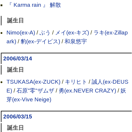
『 Karma rain 』 解散
誕生日
Nimo(ex-A)
/
ぶう
/
メイ(ex-キズ)
/
ラキ(ex-Zillap
ark)
/
豹(ex-デイビス)
/
和泉悠宇
2006/03/14
誕生日
TSUKASA(ex-ZUCK)
/
キリヒト
/
誠人(ex-DEUS
E)
/
石原"零"ザムザ
/
勇(ex.NEVER CRAZY)
/
妖
芽(ex-Vive Neige)
2006/03/15
誕生日