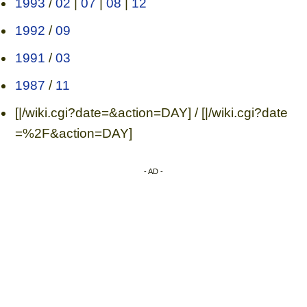
1993
/
02
|
07
|
08
|
12
1992
/
09
1991
/
03
1987
/
11
[|/wiki.cgi?date=&action=DAY] / [|/wiki.cgi?date
=%2F&action=DAY]
- AD -