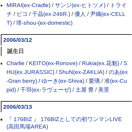
MIRAI(ex-Cradle)
/
サンジ(ex-ヒトツメ)
/
トライ
チ
/
ピコ
/
千晶(ex-246R.)
/
優人
/
尹織(ex-CELL
T)
/
璋-shou-(ex-domestic)
2006/03/12
誕生日
Charlie
/
KEITO(ex-Ronove)
/
Rukia(ex.花魁)
/
S
HU(ex.JURASSIC)
/
ShuN(ex-ZAKLIA)
/
のあ(ex
-Gran berry)
/
ゆーき(ex-Shiva)
/
愛璃
/
准(ex-Cu
pid)
/
千羽(ex-ラヴェーゼ)
/
土屋 豊
/
美景
2006/03/13
『 176BIZ 』 176BIZとしての初ワンマンLIVE
(高田馬場AREA)