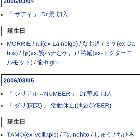
2006/03/04
『 サディ 』 Dr.景 加入
誕生日
MORRIE
/
rui(ex-La neige)
/
なお道
/
ミケ(ex-Da
blis)
/
椿(ex.餞ハナむケ。)
/
祐輔(ex-ドクターモ
ルモット)
/
龍-higiri-
2006/03/05
『 シリアル⇔NUMBER 』 Dr.華威 加入
『 ダリ(関東) 』 活動休止(池袋CYBER)
誕生日
TAMO(ex-Velllapis)
/
Tsunehito
/
しゅう
/
ちひろ