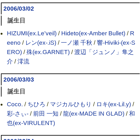
2006/03/02
誕生日
HIZUMI(ex.Le'veil)
/
Hideto(ex-Amber Bullet)
/
R
eeno
/
レン(ex-.iS)
/
一ノ瀬 千秋
/
響-Hiviki-(ex-S
ERO)
/
殊(ex.GARNET)
/
渡辺「ジュンノ」隼之
介
/
澪流
2006/03/03
誕生日
Coco.
/
ちひろ
/
マジカルひもり
/
ロキ(ex-Lil.y)
/
彩-さぃ-
/
前田 一知
/
龍(ex-MADE IN GLAD)
/
和
也(ex-VIRULENT)