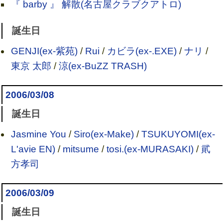
『 barby 』 解散(名古屋クラブクアトロ)
誕生日
GENJI(ex-紫苑)
/
Rui
/
カビラ(ex-.EXE)
/
ナリ
/
東京 太郎
/
涼(ex-BuZZ TRASH)
2006/03/08
誕生日
Jasmine You
/
Siro(ex-Make)
/
TSUKUYOMI(ex-
L'avie EN)
/
mitsume
/
tosi.(ex-MURASAKI)
/
貮
方孝司
2006/03/09
誕生日