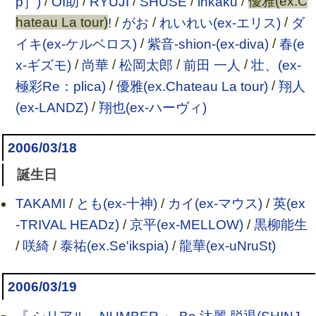
p］)
/
OI助
/
RYUJI
/
SHUSE
/
inkaku
/
優雅(ex.C
hateau La tour)
!
/
がお
/
れいれい(ex-エリス)
/
ダ
イキ(ex-ケルベロス)
/
紫音-shion-(ex-diva)
/
春(e
x-ギズモ)
/
尚華
/
松岡太郎
/
前田 一人
/
壮、(ex-
極彩Re：plica)
/
優雅(ex.Chateau La tour)
/
翔人
(ex-LANDZ)
/
翔也(ex-ハーヴィ)
2006/03/18
誕生日
TAKAMI
/
とも(ex-十神)
/
カイ(ex-マウス)
/
英(ex
-TRIVAL HEADz)
/
京平(ex-MELLOW)
/
黒柳能生
/
咲綺
/
泰祐(ex.Se'ikspia)
/
龍華(ex-uNruSt)
2006/03/19