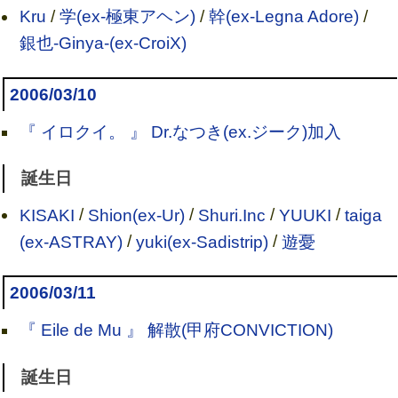
Kru
/
学(ex-極東アヘン)
/
幹(ex-Legna Adore)
/
銀也-Ginya-(ex-CroiX)
2006/03/10
『 イロクイ。 』 Dr.なつき(ex.ジーク)加入
誕生日
KISAKI
/
Shion(ex-Ur)
/
Shuri.Inc
/
YUUKI
/
taiga
(ex-ASTRAY)
/
yuki(ex-Sadistrip)
/
遊憂
2006/03/11
『 Eile de Mu 』 解散(甲府CONVICTION)
誕生日