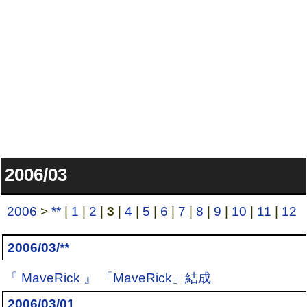
2006/03
2006
>
**
|
1
|
2
|
3
|
4
|
5
|
6
|
7
|
8
|
9
|
10
|
11
|
12
2006/03/**
『 MaveRick 』 「MaveRick」結成
2006/03/01