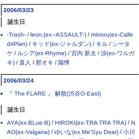
2006/03/23
誕生日
-Trash-
/
leon.(ex--ASSAULT-)
/
minoru(ex-Calle
d≠Plan)
/
キッド(ex-ジャルダン)
/
キル
/
シータ
ケ
/
ルシア(ex-Rhyme)
/
宮内 新太
/
渉(ex-ワルガ
キ)
/
直人
/
那オキ
/
陽悸
2006/03/24
『 The FLARE 』 解散(渋谷O-East)
誕生日
AYA(ex.BLue-B)
/
HIROKI(ex-TRA TRA TRA)
/
N
AO(ex-Valgana)
/
ゆいな(ex.Me'Syu Dear)
/
小川