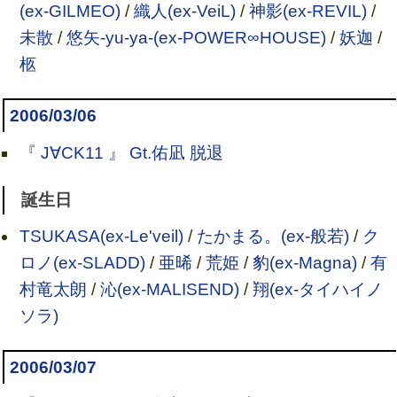
(ex-GILMEO)
/
織人(ex-VeiL)
/
神影(ex-REVIL)
/
未散
/
悠矢-yu-ya-(ex-POWER∞HOUSE)
/
妖迦
/
柩
2006/03/06
『 J∀CK11 』 Gt.佑凪 脱退
誕生日
TSUKASA(ex-Le'veil)
/
たかまる。(ex-般若)
/
ク
ロノ(ex-SLADD)
/
亜晞
/
荒姫
/
豹(ex-Magna)
/
有
村竜太朗
/
沁(ex-MALISEND)
/
翔(ex-タイハイノ
ソラ)
2006/03/07