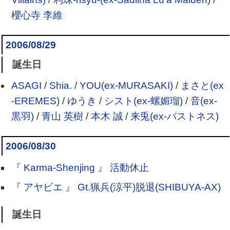
櫻心寺 李維
2006/08/29
誕生日
ASAGI
/
Shia.
/
YOU(ex-MURASAKI)
/
まさと(ex
-EREMES)
/
ゆうき
/
シスト(ex-螺媚瑠)
/
音(ex-
黒羽)
/
青山 英樹
/
本木 誠
/
来兎(ex-バストネス)
2006/08/30
『 Karma-Shenjing 』 活動休止
『 アヤビエ 』 Gt.猟兵(涼平)脱退(SHIBUYA-AX)
誕生日