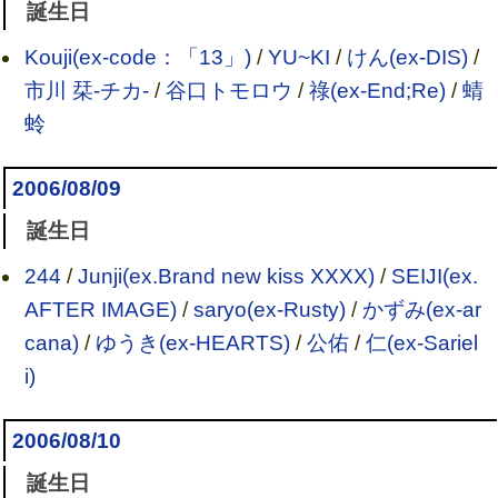
誕生日
Kouji(ex-code：「13」)
/
YU~KI
/
けん(ex-DIS)
/
市川 栞-チカ-
/
谷口トモロウ
/
祿(ex-End;Re)
/
蜻
蛉
2006/08/09
誕生日
244
/
Junji(ex.Brand new kiss XXXX)
/
SEIJI(ex.
AFTER IMAGE)
/
saryo(ex-Rusty)
/
かずみ(ex-ar
cana)
/
ゆうき(ex-HEARTS)
/
公佑
/
仁(ex-Sariel
i)
2006/08/10
誕生日