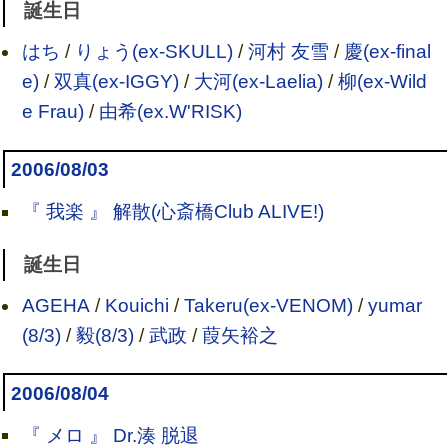
誕生日
はち
/
りょう(ex-SKULL)
/
河村 友雪
/
慶(ex-final
e)
/
双真(ex-IGGY)
/
大河(ex-Laelia)
/
柳(ex-Wild
e Frau)
/
由希(ex.W'RISK)
2006/08/03
『 我楽 』 解散(心斎橋Club ALIVE!)
誕生日
AGEHA
/
Kouichi
/
Takeru(ex-VENOM)
/
yumar
(8/3)
/
毅(8/3)
/
武政
/
葭矢裕之
2006/08/04
『 メロ 』 Dr.湊 脱退