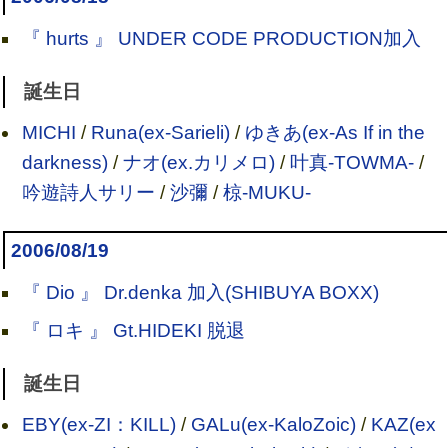
『 hurts 』 UNDER CODE PRODUCTION加入
誕生日
MICHI
/
Runa(ex-Sarieli)
/
ゆきあ(ex-As If in the
darkness)
/
ナオ(ex.カリメロ)
/
叶真-TOWMA-
/
吟遊詩人サリー
/
沙彌
/
椋-MUKU-
2006/08/19
『 Dio 』 Dr.denka 加入(SHIBUYA BOXX)
『 ロキ 』 Gt.HIDEKI 脱退
誕生日
EBY(ex-ZI：KILL)
/
GALu(ex-KaloZoic)
/
KAZ(ex