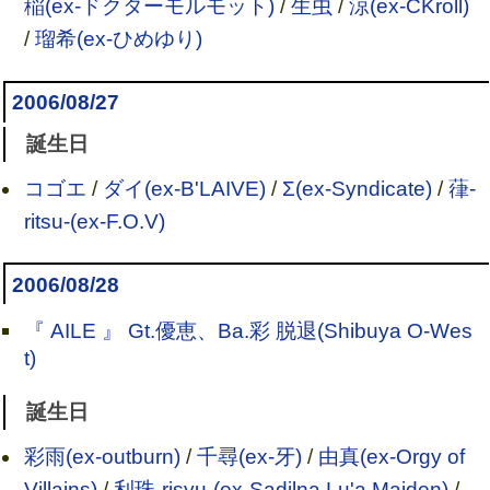
稲(ex-ドクターモルモット)
/
生虫
/
涼(ex-CKroll)
/
瑠希(ex-ひめゆり)
2006/08/27
誕生日
コゴエ
/
ダイ(ex-B'LAIVE)
/
Σ(ex-Syndicate)
/
葎-
ritsu-(ex-F.O.V)
2006/08/28
『 AILE 』 Gt.優恵、Ba.彩 脱退(Shibuya O-Wes
t)
誕生日
彩雨(ex-outburn)
/
千尋(ex-牙)
/
由真(ex-Orgy of
Villains)
/
利珠-risyu-(ex-Sadilna Lu'a Maiden)
/