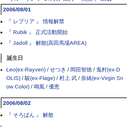
2006/08/01
『 レプリア 』 情報解禁
『 Rubik 』 正式活動開始
『 Jadoll 』 解散(高田馬場AREA)
誕生日
Leo(ex-Rayven)
/
せつき
/
岡田智徳
/
鬼村(ex-D
OLIS)
/
駿(ex-Flage)
/
村上 武
/
奈緒(ex-Virgin Sn
ow Color)
/
鳴風
/
優恵
2006/08/02
『 そろばん 』 解散