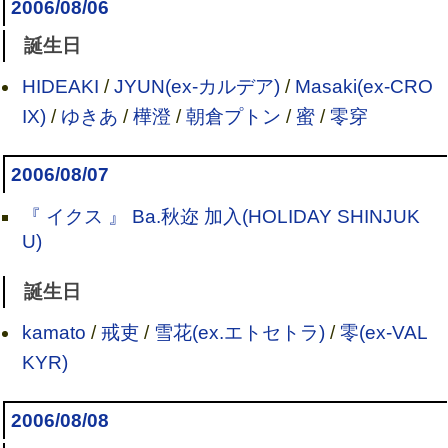
2006/08/06
誕生日
HIDEAKI
/
JYUN(ex-カルデア)
/
Masaki(ex-CRO
IX)
/
ゆきあ
/
樺澄
/
朝倉プトン
/
蜜
/
零穿
2006/08/07
『 イクス 』 Ba.秋迩 加入(HOLIDAY SHINJUK
U)
誕生日
kamato
/
戒吏
/
雪花(ex.エトセトラ)
/
零(ex-VAL
KYR)
2006/08/08