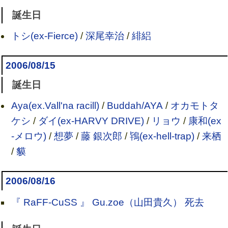
誕生日
トシ(ex-Fierce)
/
深尾幸治
/
緋絽
2006/08/15
誕生日
Aya(ex.Vall'na racill)
/
Buddah/AYA
/
オカモトタ
ケシ
/
ダイ(ex-HARVY DRIVE)
/
リョウ
/
康和(ex
-メロウ)
/
想夢
/
藤 銀次郎
/
鴇(ex-hell-trap)
/
来栖
/
貘
2006/08/16
『 RaFF-CuSS 』 Gu.zoe（山田貴久） 死去