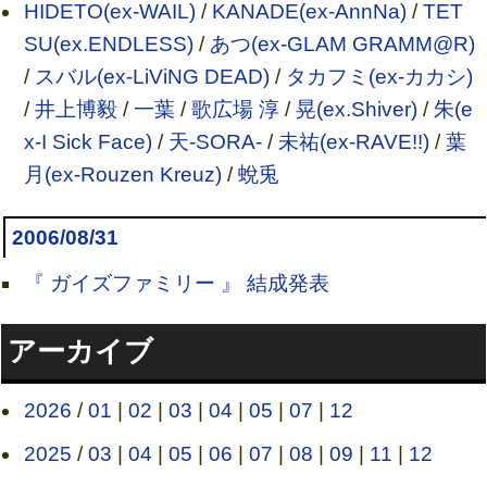
HIDETO(ex-WAIL)
/
KANADE(ex-AnnNa)
/
TET
SU(ex.ENDLESS)
/
あつ(ex-GLAM GRAMM@R)
/
スバル(ex-LiViNG DEAD)
/
タカフミ(ex-カカシ)
/
井上博毅
/
一葉
/
歌広場 淳
/
晃(ex.Shiver)
/
朱(e
x-I Sick Face)
/
天-SORA-
/
未祐(ex-RAVE!!)
/
葉
月(ex-Rouzen Kreuz)
/
蛻兎
2006/08/31
『 ガイズファミリー 』 結成発表
アーカイブ
2026
/
01
|
02
|
03
|
04
|
05
|
07
|
12
2025
/
03
|
04
|
05
|
06
|
07
|
08
|
09
|
11
|
12