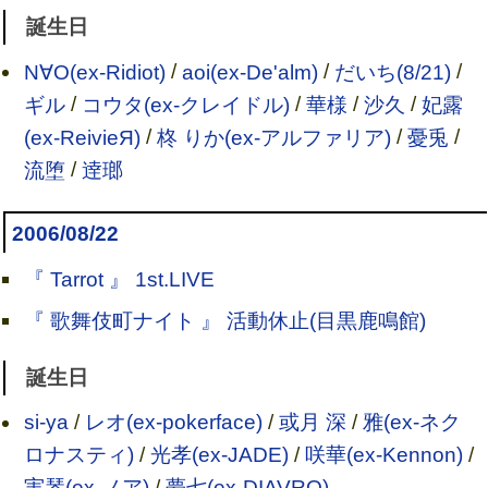
誕生日
N∀O(ex-Ridiot)
/
aoi(ex-De'alm)
/
だいち(8/21)
/
ギル
/
コウタ(ex-クレイドル)
/
華様
/
沙久
/
妃露
(ex-ReivieЯ)
/
柊 りか(ex-アルファリア)
/
憂兎
/
流堕
/
逹瑯
2006/08/22
『 Tarrot 』 1st.LIVE
『 歌舞伎町ナイト 』 活動休止(目黒鹿鳴館)
誕生日
si-ya
/
レオ(ex-pokerface)
/
或月 深
/
雅(ex-ネク
ロナスティ)
/
光孝(ex-JADE)
/
咲華(ex-Kennon)
/
実琴(ex-ノア)
/
夢七(ex-DIAVRO)