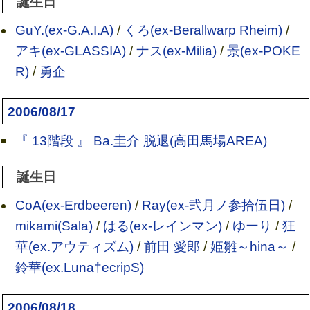
誕生日
GuY.(ex-G.A.I.A)
/
くろ(ex-Berallwarp Rheim)
/
アキ(ex-GLASSIA)
/
ナス(ex-Milia)
/
景(ex-POKE
R)
/
勇企
2006/08/17
『 13階段 』 Ba.圭介 脱退(高田馬場AREA)
誕生日
CoA(ex-Erdbeeren)
/
Ray(ex-弐月ノ参拾伍日)
/
mikami(Sala)
/
はる(ex-レインマン)
/
ゆーり
/
狂
華(ex.アウティズム)
/
前田 愛郎
/
姫雛～hina～
/
鈴華(ex.Luna†ecripS)
2006/08/18