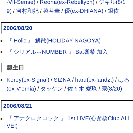
-VII-Sense)
/
Reona(ex-Rebeltych)
/
ジキル(8/1
9)
/
河村和妃
/
菜斗華
/
優(ex-DHIANA)
/
鐚依
2006/08/20
『 Holic 』 解散(HOLIDAY NAGOYA)
『 シリアル⇔NUMBER 』 Ba.響希 加入
誕生日
Korey(ex-Signal)
/
SIZNA
/
haru(ex-landz.)
/
はる
(ex-V'ernia)
/
タッケン
/
佐々木 愛玖
/
宗(8/20)
2006/08/21
『 アナクロクロック 』 1st.LIVE(心斎橋Club ALI
VE!)