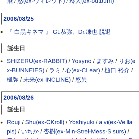
飛
/
悠(ex-ヴィレット)
/
玲人(ex-outburn)
2006/08/25
『 白黒キネマ 』 Gt.恭弥、Dr.凍也 脱退
誕生日
SHIZERU(ex-RABBIT)
/
Yosyno
/
ますみ
/
りお(e
x-BUNNEIES)
/
ラミ
/
心(ex-CLear)
/
樋口 裕介
/
楓弥
/
未来(ex-INCLINE)
/
悠異
2006/08/26
誕生日
Rouji
/
Shu(ex-CKroll)
/
Yoshiyuki
/
aivi(ex-Vellla
pis)
/
いちか
/
杏樹(ex-Min-Strel-Mess-Sisurs)
/