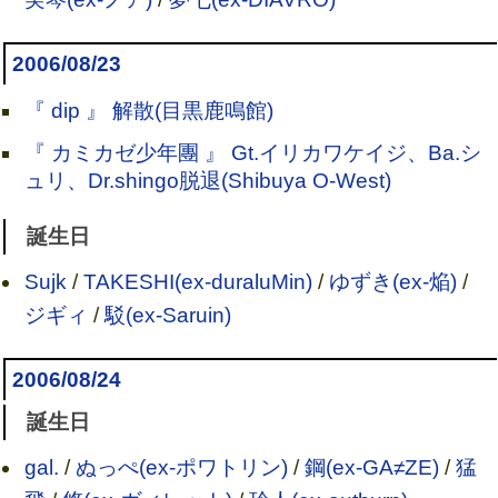
2006/08/23
『 dip 』 解散(目黒鹿鳴館)
『 カミカゼ少年團 』 Gt.イリカワケイジ、Ba.シ
ュリ、Dr.shingo脱退(Shibuya O-West)
誕生日
Sujk
/
TAKESHI(ex-duraluMin)
/
ゆずき(ex-焔)
/
ジギィ
/
駁(ex-Saruin)
2006/08/24
誕生日
gal.
/
ぬっぺ(ex-ポワトリン)
/
鋼(ex-GA≠ZE)
/
猛