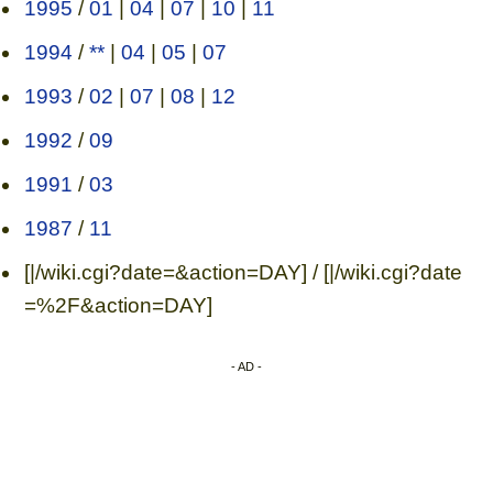
1995
/
01
|
04
|
07
|
10
|
11
1994
/
**
|
04
|
05
|
07
1993
/
02
|
07
|
08
|
12
1992
/
09
1991
/
03
1987
/
11
[|/wiki.cgi?date=&action=DAY] / [|/wiki.cgi?date
=%2F&action=DAY]
- AD -