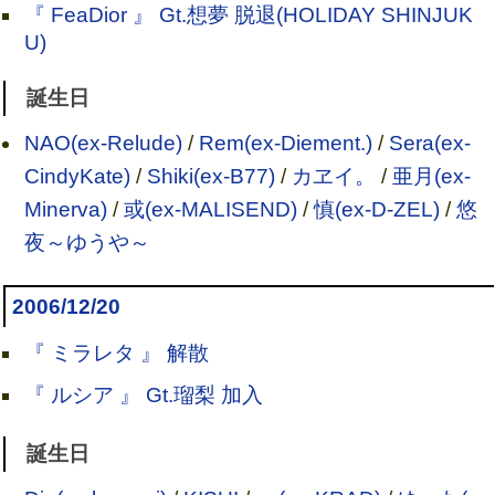
『 FeaDior 』 Gt.想夢 脱退(HOLIDAY SHINJUK
U)
誕生日
NAO(ex-Relude)
/
Rem(ex-Diement.)
/
Sera(ex-
CindyKate)
/
Shiki(ex-B77)
/
カヱイ。
/
亜月(ex-
Minerva)
/
或(ex-MALISEND)
/
慎(ex-D-ZEL)
/
悠
夜～ゆうや～
2006/12/20
『 ミラレタ 』 解散
『 ルシア 』 Gt.瑠梨 加入
誕生日