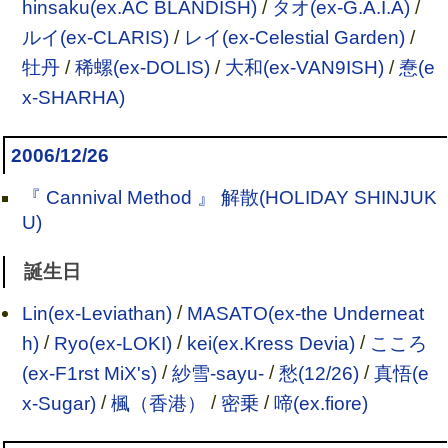
hinsaku(ex.AC BLANDISH)
/
タオ(ex-G.A.I.A)
/
ルイ(ex-CLARIS)
/
レイ(ex-Celestial Garden)
/
牡丹
/
稀螺(ex-DOLIS)
/
大和(ex-VAN9ISH)
/
惷(e
x-SHARHA)
2006/12/26
『 Cannival Method 』 解散(HOLIDAY SHINJUK
U)
誕生日
Lin(ex-Leviathan)
/
MASATO(ex-the Underneat
h)
/
Ryo(ex-LOKI)
/
kei(ex.Kress Devia)
/
こころ
(ex-F1rst MiX's)
/
紗雪-sayu-
/
愁(12/26)
/
真悟(e
x-Sugar)
/
楓（香港）
/
密乗
/
啼(ex.fiore)