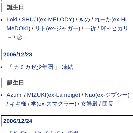
誕生日
Loki
/
SHUJI(ex-MELODY)
/
きの
/
れーた(ex-Hi
MeDOKI)
/
リト(ex-ジャガー)
/
一祈
/
輝～ヒカリ
～
/
恋一
2006/12/23
『 カミカゼ少年團 』 凍結
誕生日
Azumi
/
MIZUKI(ex-La neige)
/
Nao(ex-ジプシー)
/
キキ様
/
学(ex-スマグラー)
/
女樂殿
/
団長
2006/12/24