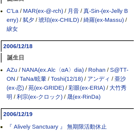
C'La
/
MAR(ex-@-rch)
/
月音
/
真-Sin-(ex-Jelly B
erry)
/
弑夕
/
琥珀(ex-CHILD)
/
綺羅(ex-Massu)
/
綟女
2006/12/18
誕生日
AZu
/
NANA(ex.Alc〈αA〉dia)
/
Rohan
/
S@TT-
ON
/
TaNa/眩暈
/
Toshi(12/18)
/
アンディ
/
亜沙
(ex-恋)
/
苑(ex-GRIDE)
/
彩眼(ex-ERIA)
/
大竹秀
明
/
利宗(ex-クロック)
/
晟(ex-RinDa)
2006/12/19
『 Alively Sanctuary 』 無期限活動休止