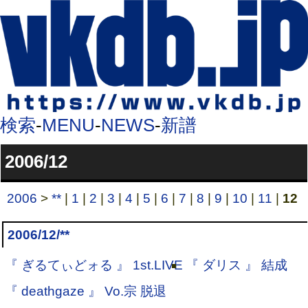
検索
-
MENU
-
NEWS
-
新譜
2006/12
2006
>
**
|
1
|
2
|
3
|
4
|
5
|
6
|
7
|
8
|
9
|
10
|
11
|
12
2006/12/**
『 ぎるてぃどォる 』 1st.LIVE
『 ダリス 』 結成
『 deathgaze 』 Vo.宗 脱退