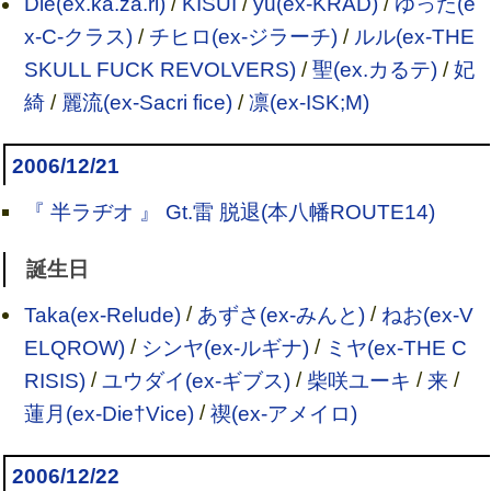
Die(ex.ka.za.ri)
/
KISUI
/
yu(ex-KRAD)
/
ゆった(e
x-C-クラス)
/
チヒロ(ex-ジラーチ)
/
ルル(ex-THE
SKULL FUCK REVOLVERS)
/
聖(ex.カるテ)
/
妃
綺
/
麗流(ex-Sacri fice)
/
凛(ex-ISK;M)
2006/12/21
『 半ラヂオ 』 Gt.雷 脱退(本八幡ROUTE14)
誕生日
Taka(ex-Relude)
/
あずさ(ex-みんと)
/
ねお(ex-V
ELQROW)
/
シンヤ(ex-ルギナ)
/
ミヤ(ex-THE C
RISIS)
/
ユウダイ(ex-ギブス)
/
柴咲ユーキ
/
来
/
蓮月(ex-Die†Vice)
/
禊(ex-アメイロ)
2006/12/22