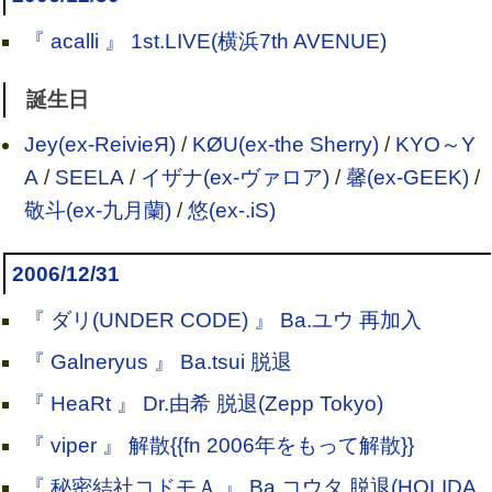
『 acalli 』 1st.LIVE(横浜7th AVENUE)
誕生日
Jey(ex-ReivieЯ)
/
KØU(ex-the Sherry)
/
KYO～Y
A
/
SEELA
/
イザナ(ex-ヴァロア)
/
馨(ex-GEEK)
/
敬斗(ex-九月蘭)
/
悠(ex-.iS)
2006/12/31
『 ダリ(UNDER CODE) 』 Ba.ユウ 再加入
『 Galneryus 』 Ba.tsui 脱退
『 HeaRt 』 Dr.由希 脱退(Zepp Tokyo)
『 viper 』 解散{{fn 2006年をもって解散}}
『 秘密結社コドモＡ 』 Ba.コウタ 脱退(HOLIDA