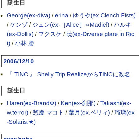
誕生日
George(ex-diva)
/
erina
/
ゆうや(ex.Clench Fists)
/
ケンゾ
/
ジュン(ex-［Alice］∽Madiel)
/
ハルキ
(ex-Dollis)
/
フクスケ
/
暁(ex-Diverse glare in Rio
t)
/
小林 勝
2006/12/10
『 TINC 』 Shelly Trip RealizeからTINCに改名
誕生日
Haren(ex-BrandΦ)
/
Ken(ex-刹那)
/
Takashi(ex-
w.terror)
/
惣慶 マコト
/
葉月(ex.ベリィ)
/
瑠璃(ex
-Solaris.★)