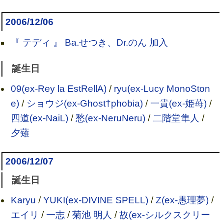
2006/12/06
『 テディ 』 Ba.せつき、Dr.のん 加入
誕生日
09(ex-Rey la EstRellA)
/
ryu(ex-Lucy MonoSton
e)
/
ショウジ(ex-Ghost†phobia)
/
一貴(ex-姫苺)
/
四道(ex-NaiL)
/
愁(ex-NeruNeru)
/
二階堂隼人
/
夕薙
2006/12/07
誕生日
Karyu
/
YUKI(ex-DIVINE SPELL)
/
Z(ex-愚理夢)
/
エイリ
/
一志
/
菊池 明人
/
故(ex-シルクスクリー