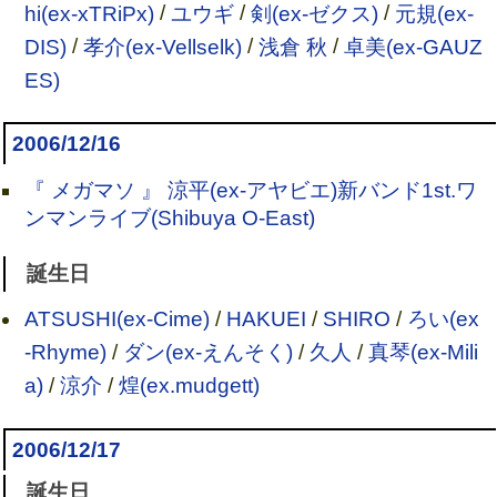
hi(ex-xTRiPx)
/
ユウギ
/
剣(ex-ゼクス)
/
元規(ex-
DIS)
/
孝介(ex-Vellselk)
/
浅倉 秋
/
卓美(ex-GAUZ
ES)
2006/12/16
『 メガマソ 』 涼平(ex-アヤビエ)新バンド1st.ワ
ンマンライブ(Shibuya O-East)
誕生日
ATSUSHI(ex-Cime)
/
HAKUEI
/
SHIRO
/
ろい(ex
-Rhyme)
/
ダン(ex-えんそく)
/
久人
/
真琴(ex-Mili
a)
/
涼介
/
煌(ex.mudgett)
2006/12/17
誕生日