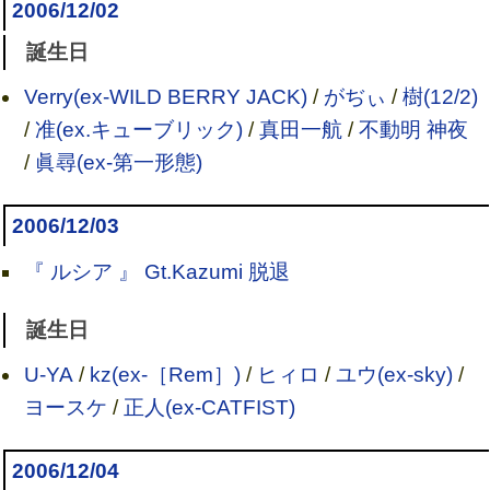
2006/12/02
誕生日
Verry(ex-WILD BERRY JACK)
/
がぢぃ
/
樹(12/2)
/
准(ex.キューブリック)
/
真田一航
/
不動明 神夜
/
眞尋(ex-第一形態)
2006/12/03
『 ルシア 』 Gt.Kazumi 脱退
誕生日
U-YA
/
kz(ex-［Rem］)
/
ヒィロ
/
ユウ(ex-sky)
/
ヨースケ
/
正人(ex-CATFIST)
2006/12/04