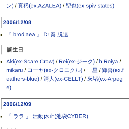
ン)
/
真稀(ex.AZALEA)
/
聖也(ex-spiv states)
2006/12/08
『 brodiaea 』 Dr.秦 脱退
誕生日
Aki(ex-Scare Crow)
/
Rei(ex-ジーク)
/
h.Roiya
/
mikaru
/
コーヤ(ex-クロニクル)
/
一星
/
輝喜(ex.f
eathers-blue)
/
清人(ex-CELLT)
/
來堵(ex-Arpeg
e)
2006/12/09
『 ララ 』 活動休止(池袋CYBER)