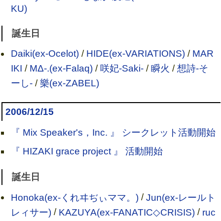
KU)
誕生日
Daiki(ex-Ocelot)
/
HIDE(ex-VARIATIONS)
/
MAR
IKI
/
MΔ-.(ex-Falaq)
/
咲妃-Saki-
/
瞬火
/
想詩-そ
ーし-
/
樂(ex-ZABEL)
2006/12/15
『 Mix Speaker's，Inc. 』 シークレット活動開始
『 HIZAKI grace project 』 活動開始
誕生日
Honoka(ex-くれヰぢぃママ。)
/
Jun(ex-レールト
レィサー)
/
KAZUYA(ex-FANATIC◇CRISIS)
/
ruc