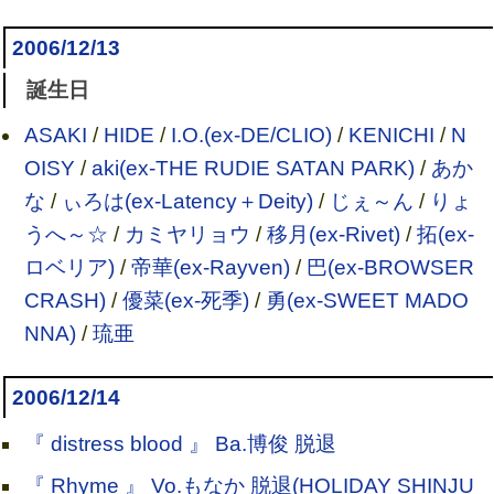
2006/12/13
誕生日
ASAKI
/
HIDE
/
I.O.(ex-DE/CLIO)
/
KENICHI
/
N
OISY
/
aki(ex-THE RUDIE SATAN PARK)
/
あか
な
/
ぃろは(ex-Latency＋Deity)
/
じぇ～ん
/
りょ
うへ～☆
/
カミヤリョウ
/
移月(ex-Rivet)
/
拓(ex-
ロベリア)
/
帝華(ex-Rayven)
/
巴(ex-BROWSER
CRASH)
/
優菜(ex-死季)
/
勇(ex-SWEET MADO
NNA)
/
琉亜
2006/12/14
『 distress blood 』 Ba.博俊 脱退
『 Rhyme 』 Vo.もなか 脱退(HOLIDAY SHINJU