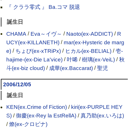
『 クララ零式 』 Ba.コマ 脱退
誕生日
CHAMA
/
Eva～イヴ～
/
Naoto(ex-ADDICT)
/
R
UCY(ex-KILLANETH)
/
mar(ex-Hysteric de marg
e)
/
ちょび(ex-xTRiPx)
/
ヒカル(ex-BELIAL)
/
壱-
hajime-(ex-Die La'vice)
/
叶唏
/
樹璃(ex-VeiL)
/
秋
斗(ex-biz cloud)
/
成華(ex.Baccarat)
/
聖児
2006/12/05
誕生日
KEN(ex.Crime of Fiction)
/
kiri(ex-PURPLE HEY
S)
/
御慶(ex-Rey la EstRellA)
/
真乃助(ex.いろは)
/
燎(ex-クロビナ)