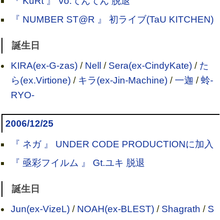
『 KuRt 』 Vo.てんてん 脱退
『 NUMBER ST@R 』 初ライブ(TaU KITCHEN)
誕生日
KIRA(ex-G-zas)
/
Nell
/
Sera(ex-CindyKate)
/
た
ら(ex.Virtione)
/
キラ(ex-Jin-Machine)
/
一迦
/
蛉-
RYO-
2006/12/25
『 ネガ 』 UNDER CODE PRODUCTIONに加入
『 亟彩フイルム 』 Gt.ユキ 脱退
誕生日
Jun(ex-VizeL)
/
NOAH(ex-BLEST)
/
Shagrath
/
S