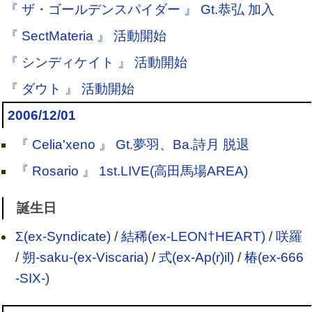
『 ザ・ゴールデンスパイダー 』 Gt.恭弘 加入
『 SectMateria 』 活動開始
『 シンディケイト 』 活動開始
『 ダウト 』 活動開始
2006/12/01
『 Celia'xeno 』 Gt.夢羽、Ba.詩月 脱退
『 Rosario 』 1st.LIVE(高田馬場AREA)
誕生日
Σ(ex-Syndicate)
/
結稀(ex-LEON†HEART)
/
咲羅
/
朔-saku-(ex-Viscaria)
/
式(ex-Ap(r)il)
/
椿(ex-666
-SIX-)