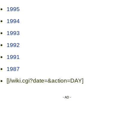
1995
1994
1993
1992
1991
1987
[|/wiki.cgi?date=&action=DAY]
- AD -