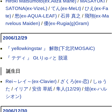
Hiroki Matsumoto(ex.Aliza Marie)
/
MASAYUKI
/
SATONA(ex-VizeL)
/
てん(ex-MeLt)
/
ひえ(ex-Fa
te)
/
愁(ex-AQUA-LEAF)
/
石井 真之
/
飛翔(ex-Ma
rvelous Maiden)
/
優(ex-Rugia(g)Gram)
2006/12/29
『 yellowkingstar 』 解散(下北沢MOSAiC)
『 テディ 』 Gt.りゅ♂と 脱退
誕生日
Rei～レイ～(ex-Clavier)
/
ざくろ(ex-恋)
/
しゅう
た
/
イリア
/
安倍 草紙
/
隼人(12/29)
/
燵(ex-ハル
シオン)
2006/12/30