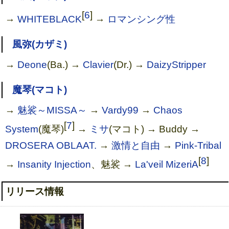
[
6
]
→
WHITEBLACK
→
ロマンシング性
風弥(カザミ)
→
Deone
(Ba.) →
Clavier
(Dr.) →
DaizyStripper
魔琴(マコト)
Super Battle Gargoyle [DVD]
→
魅裟～MISSA～
→
Vardy99
→
Chaos
[
7
]
System
(魔琴)
→
ミサ
(マコト) → Buddy →
DROSERA OBLAAT.
→
激情と自由
→
Pink-Tribal
[
8
]
→
Insanity Injection
、魅裟 →
La'veil MizeriA
リリース情報