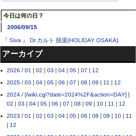
今日は何の日？
2006/09/15
『 Siva 』 Dr.カルト 脱退(HOLIDAY OSAKA)
アーカイブ
2026
/
01
|
02
|
03
|
04
|
05
|
07
|
12
2025
/
03
|
04
|
05
|
06
|
07
|
08
|
09
|
11
|
12
2024
/
|/wiki.cgi?date=2024%2F&action=DAY]
|
02
|
03
|
04
|
05
|
06
|
07
|
08
|
09
|
10
|
11
|
12
2023
/
01
|
02
|
03
|
04
|
05
|
06
|
08
|
09
|
10
|
11
|
12