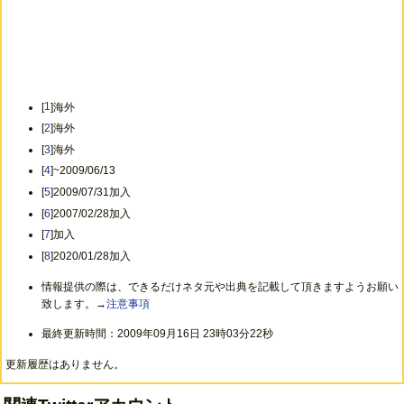
[
1
]海外
[
2
]海外
[
3
]海外
[
4
]~2009/06/13
[
5
]2009/07/31加入
[
6
]2007/02/28加入
[
7
]加入
[
8
]2020/01/28加入
情報提供の際は、できるだけネタ元や出典を記載して頂きますようお願い
致します。→
注意事項
最終更新時間：2009年09月16日 23時03分22秒
更新履歴はありません。