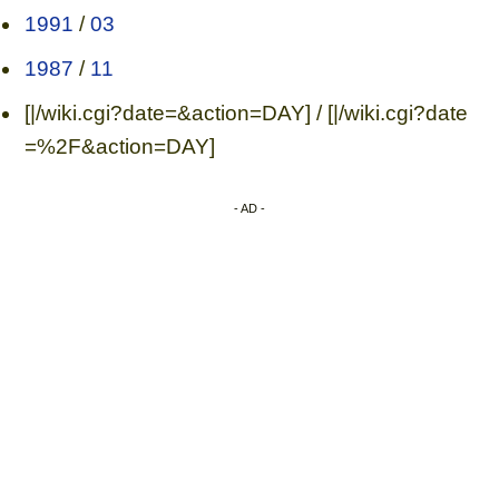
1991
/
03
1987
/
11
[|/wiki.cgi?date=&action=DAY] / [|/wiki.cgi?date
=%2F&action=DAY]
- AD -