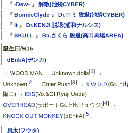
『
-Dew-
』
解散(池袋CYBER)
『
BonnieClyde
』
Dr.ロミ 脱退(池袋CYBER)
『
It
』
Dr.KENJI 脱退(浦和ナルシス)
『
SKULL
』
Ba.さくら 脱退(高田馬場AREA)
誕生日/9/15
dEnkA(デンカ)
[
1
]
→ WOOD MAN → Unknown dolls
→
[
2
]
[
3
]
Unknown
→ Enter Push
→
S.W.G.P.
(Gt.上出
隆二) →
IBIS
(Vo.&Gt.Ryuji Uede) →
[
4
]
OVERHEAD
(サポートGt.上出リュウジ)
→
[
5
]
KNOCK OUT MONKEY
(dEnkA)
風太(フウタ)