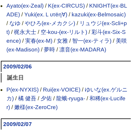
Ayato(ex-Zeal)
/
K(ex-CIRCUS)
/
KNIGHT(ex-BL
ADE)
/
Yuki(ex.Ｌυτёη∀)
/
kazuki(ex-Belmosaic)
/
なゆ
/
やひろ(ex-メカクシ)
/
リュウジ(ex-Scli+p
t)
/
梶永大士
/
空-kou-(ex-リルト)
/
彩斗(ex-Six-S
ence)
/
実春(ex-M)
/
女雅
/
智一(ex-ティラ)
/
美咲
(ex-Madison)
/
夢時
/
凛音(ex-MADARA)
2009/02/06
誕生日
P(ex-NYXIS)
/
Rui(ex-VOICE)
/
ゆいな(ex.ゲルニ
カ)
/
橘 健吾
/
夕佑
/
龍蛾-ryuga-
/
和稀(ex-Lucife
r)
/
嫩様(ex-ZeroCre)
2009/02/07