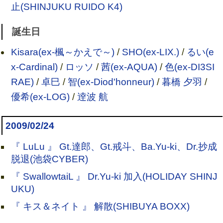
止(SHINJUKU RUIDO K4)
誕生日
Kisara(ex-楓～かえで～)
/
SHO(ex-LIX.)
/
るい(e
x-Cardinal)
/
ロッソ
/
茜(ex-AQUA)
/
色(ex-DI3SI
RAE)
/
卓巳
/
智(ex-Diod'honneur)
/
暮橋 夕羽
/
優希(ex-LOG)
/
逹波 航
2009/02/24
『 LuLu 』 Gt.達郎、Gt.戒斗、Ba.Yu-ki、Dr.抄成
脱退(池袋CYBER)
『 SwallowtaiL 』 Dr.Yu-ki 加入(HOLIDAY SHINJ
UKU)
『 キス＆ネイト 』 解散(SHIBUYA BOXX)