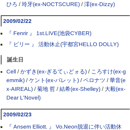
ひろ
/
玲牙(ex-NOCTSCURE)
/
澪(ex-Dizzy)
2009/02/22
『 Fenrir 』 1st.LIVE(池袋CYBER)
『 ビリー 』 活動休止(宇都宮HELLO DOLLY)
誕生日
Cell
/
かずき(ex-ぎるてぃどォる)
/
ころすけ(ex-g
emmik)
/
ケント(ex-パレット)
/
ペロナツ
/
華音(e
x-AIREAL)
/
菊地 哲
/
結希(ex-Shelley)
/
大毅(ex-
Dear L'Novel)
2009/02/23
『 Ansem Elliott. 』 Vo.Neon脱退に伴い活動休