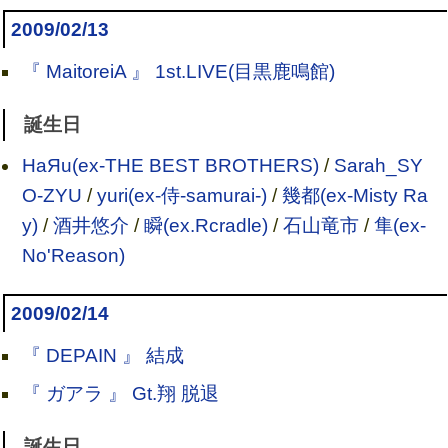
2009/02/13
『 MaitoreiA 』 1st.LIVE(目黒鹿鳴館)
誕生日
HaЯu(ex-THE BEST BROTHERS)
/
Sarah_SY
O-ZYU
/
yuri(ex-侍-samurai-)
/
幾都(ex-Misty Ra
y)
/
酒井悠介
/
瞬(ex.Rcradle)
/
石山竜市
/
隼(ex-
No'Reason)
2009/02/14
『 DEPAIN 』 結成
『 ガアラ 』 Gt.翔 脱退
誕生日