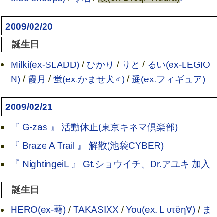
2009/02/20
誕生日
Milki(ex-SLADD)
/
ひかり
/
りと
/
るい(ex-LEGIO
N)
/
霞月
/
蛍(ex.かませ犬♂)
/
遥(ex.フィギュア)
2009/02/21
『 G-zas 』 活動休止(東京キネマ倶楽部)
『 Braze A Trail 』 解散(池袋CYBER)
『 NightingeiL 』 Gt.ショウイチ、Dr.アユキ 加入
誕生日
HERO(ex-蕚)
/
TAKASIXX
/
You(ex.Ｌυτёη∀)
/
ま