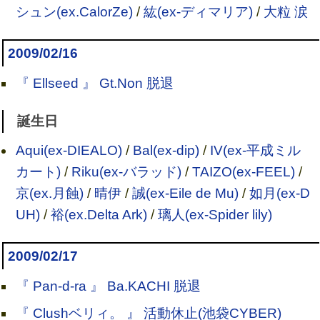
シュン(ex.CalorZe)
/
紘(ex-ディマリア)
/
大粒 涙
2009/02/16
『 Ellseed 』 Gt.Non 脱退
誕生日
Aqui(ex-DIEALO)
/
Bal(ex-dip)
/
IV(ex-平成ミル
カート)
/
Riku(ex-バラッド)
/
TAIZO(ex-FEEL)
/
京(ex.月蝕)
/
晴伊
/
誠(ex-Eile de Mu)
/
如月(ex-D
UH)
/
裕(ex.Delta Ark)
/
璃人(ex-Spider lily)
2009/02/17
『 Pan-d-ra 』 Ba.KACHI 脱退
『 Clushベリィ。 』 活動休止(池袋CYBER)