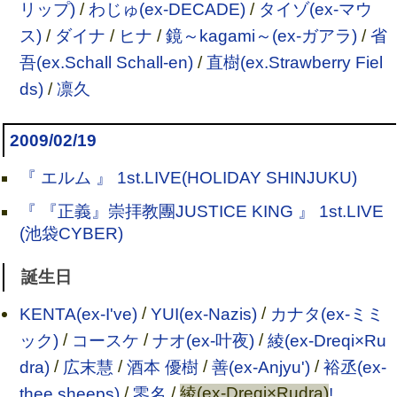
リップ)
/
わじゅ(ex-DECADE)
/
タイゾ(ex-マウ
ス)
/
ダイナ
/
ヒナ
/
鏡～kagami～(ex-ガアラ)
/
省
吾(ex.Schall Schall-en)
/
直樹(ex.Strawberry Fiel
ds)
/
凛久
2009/02/19
『 エルム 』 1st.LIVE(HOLIDAY SHINJUKU)
『 『正義』崇拝教團JUSTICE KING 』 1st.LIVE
(池袋CYBER)
誕生日
KENTA(ex-I've)
/
YUI(ex-Nazis)
/
カナタ(ex-ミミ
ック)
/
コースケ
/
ナオ(ex-叶夜)
/
綾(ex-Dreqi×Ru
dra)
/
広末慧
/
酒本 優樹
/
善(ex-Anjyu')
/
裕丞(ex-
thee sheeps)
/
零名
/
綾(ex-Dreqi×Rudra)
!