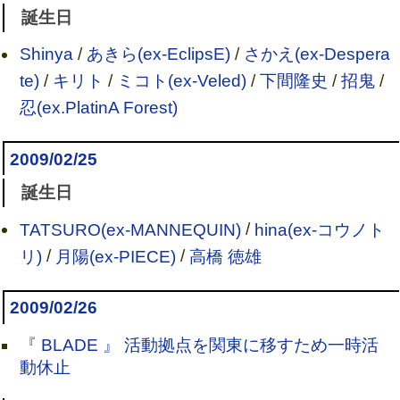
誕生日
Shinya
/
あきら(ex-EclipsE)
/
さかえ(ex-Despera
te)
/
キリト
/
ミコト(ex-Veled)
/
下間隆史
/
招鬼
/
忍(ex.PlatinA Forest)
2009/02/25
誕生日
TATSURO(ex-MANNEQUIN)
/
hina(ex-コウノト
リ)
/
月陽(ex-PIECE)
/
高橋 徳雄
2009/02/26
『 BLADE 』 活動拠点を関東に移すため一時活
動休止