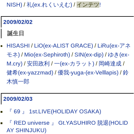
NISH)
/
礼(ex.れくいえむ)
/
インテツ
!
2009/02/02
誕生日
HISASHI
/
LiO(ex-ALIST GRACE)
/
LiRu(ex-アネ
モネ)
/
Mio(ex-Sephiroth)
/
SIN(ex-dip)
/
ゆき(ex-
M.cry)
/
安田政利
/
一(ex-カラット)
/
岡崎達成
/
健希(ex-yazzmad)
/
優我-yuga-(ex-Velllapis)
/
鈴
木慎一郎
2009/02/03
『 69 』 1st.LIVE(HOLIDAY OSAKA)
『 RED universe 』 Gt.YASUHIRO 脱退(HOLID
AY SHINJUKU)