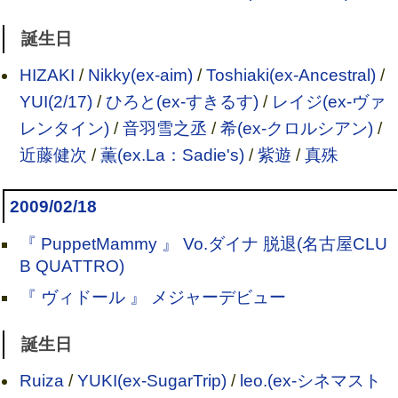
誕生日
HIZAKI
/
Nikky(ex-aim)
/
Toshiaki(ex-Ancestral)
/
YUI(2/17)
/
ひろと(ex-すきるす)
/
レイジ(ex-ヴァ
レンタイン)
/
音羽雪之丞
/
希(ex-クロルシアン)
/
近藤健次
/
薫(ex.La：Sadie's)
/
紫遊
/
真殊
2009/02/18
『 PuppetMammy 』 Vo.ダイナ 脱退(名古屋CLU
B QUATTRO)
『 ヴィドール 』 メジャーデビュー
誕生日
Ruiza
/
YUKI(ex-SugarTrip)
/
leo.(ex-シネマスト