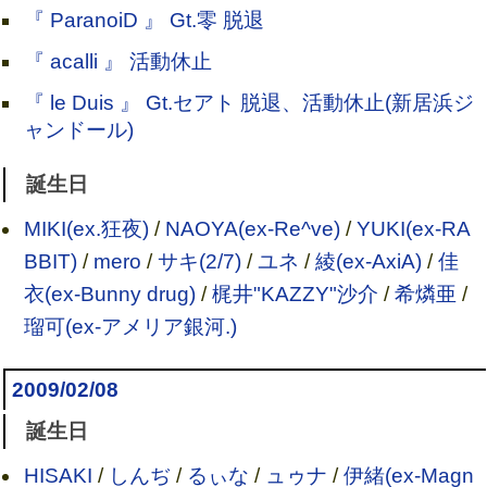
『 ParanoiD 』 Gt.零 脱退
『 acalli 』 活動休止
『 le Duis 』 Gt.セアト 脱退、活動休止(新居浜ジ
ャンドール)
誕生日
MIKI(ex.狂夜)
/
NAOYA(ex-Re^ve)
/
YUKI(ex-RA
BBIT)
/
mero
/
サキ(2/7)
/
ユネ
/
綾(ex-AxiA)
/
佳
衣(ex-Bunny drug)
/
梶井"KAZZY"沙介
/
希燐亜
/
瑠可(ex-アメリア銀河.)
2009/02/08
誕生日
HISAKI
/
しんぢ
/
るぃな
/
ュゥナ
/
伊緒(ex-Magn