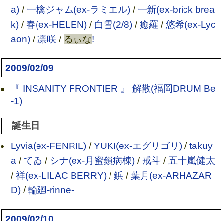
a)
/
一檎ジャム(ex-ラミエル)
/
一新(ex-brick brea
k)
/
春(ex-HELEN)
/
白雪(2/8)
/
癒羅
/
悠希(ex-Lyc
aon)
/
凛咲
/
るぃな
!
2009/02/09
『 INSANITY FRONTIER 』 解散(福岡DRUM Be
-1)
誕生日
Lyvia(ex-FENRIL)
/
YUKI(ex-エグリゴリ)
/
takuy
a
/
てゐ
/
シナ(ex-月蜜鎖病棟)
/
戒斗
/
五十嵐健太
/
祥(ex-LILAC BERRY)
/
鋲
/
葉月(ex-ARHAZAR
D)
/
輪廻-rinne-
2009/02/10