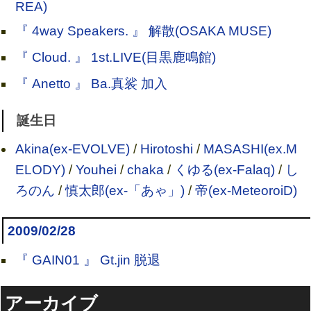
REA)
『 4way Speakers. 』 解散(OSAKA MUSE)
『 Cloud. 』 1st.LIVE(目黒鹿鳴館)
『 Anetto 』 Ba.真裟 加入
誕生日
Akina(ex-EVOLVE)
/
Hirotoshi
/
MASASHI(ex.M
ELODY)
/
Youhei
/
chaka
/
くゆる(ex-Falaq)
/
し
ろのん
/
慎太郎(ex-「あゃ」)
/
帝(ex-MeteoroiD)
2009/02/28
『 GAIN01 』 Gt.jin 脱退
アーカイブ