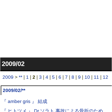
2009/02
2009
>
**
|
1
|
2
|
3
|
4
|
5
|
6
|
7
|
8
|
9
|
10
|
11
|
12
2009/02/**
『 amber gris 』 結成
『 ヒトツメ 』 Dr.ソラト 事故による骨折のため