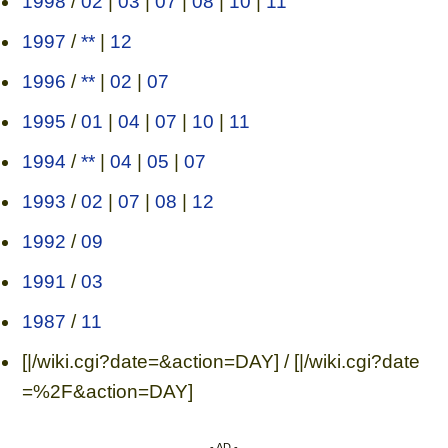
1998
/
02
|
03
|
07
|
08
|
10
|
11
1997
/
**
|
12
1996
/
**
|
02
|
07
1995
/
01
|
04
|
07
|
10
|
11
1994
/
**
|
04
|
05
|
07
1993
/
02
|
07
|
08
|
12
1992
/
09
1991
/
03
1987
/
11
[|/wiki.cgi?date=&action=DAY] / [|/wiki.cgi?date
=%2F&action=DAY]
- AD -