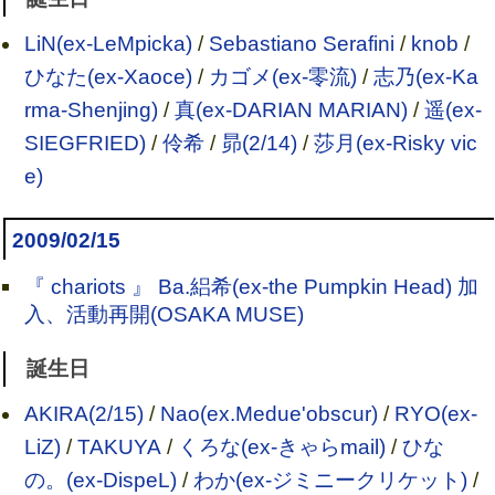
LiN(ex-LeMpicka)
/
Sebastiano Serafini
/
knob
/
ひなた(ex-Xaoce)
/
カゴメ(ex-零流)
/
志乃(ex-Ka
rma-Shenjing)
/
真(ex-DARIAN MARIAN)
/
遥(ex-
SIEGFRIED)
/
伶希
/
昴(2/14)
/
莎月(ex-Risky vic
e)
2009/02/15
『 chariots 』 Ba.絽希(ex-the Pumpkin Head) 加
入、活動再開(OSAKA MUSE)
誕生日
AKIRA(2/15)
/
Nao(ex.Medue'obscur)
/
RYO(ex-
LiZ)
/
TAKUYA
/
くろな(ex-きゃらmail)
/
ひな
の。(ex-DispeL)
/
わか(ex-ジミニークリケット)
/