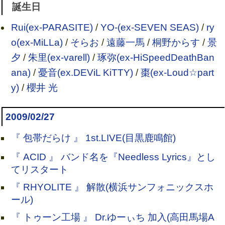
誕生日
Rui(ex-PARASITE)
/
YO-(ex-SEVEN SEAS)
/
ry
o(ex-MiLLa)
/
そらお
/
遠藤一馬
/
桐野からす
/
景
夕
/
朱里(ex-varell)
/
琢弥(ex-HiSpeedDeathBan
ana)
/
憂音(ex.DEViL KiTTY)
/
棗(ex-Loud☆part
y)
/
櫻井 光
2009/02/27
『 包帯だらけ 』 1st.LIVE(目黒鹿鳴館)
『 ACID 』 バンド名を『Needless Lyrics』とし
てリスタート
『 RHYOLITE 』 解散(横浜サンフォニックスホ
ール)
『 トゥーン工場 』 Dr.ゆーぃち 加入(高田馬場A