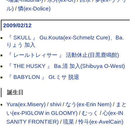
ル)
/
憐(ex-Dolice)
2009/02/12
『 SKULL 』 Gu.Kouta(ex-Schmelz Cure)、Ba.
りょう 加入
『 レールトレィサー 』 活動休止(目黒鹿鳴館)
『 THE HUSKY 』 Ba.清 加入(Shibuya O-West)
『 BABYLON 』 Gt.ミサ 脱退
誕生日
Yura(ex.Misery)
/
shivi
/
なう(ex-Erin Nern)
/
まと
い(ex-PIGLOW in GLOOMY)
/
むっく
/
心(ex-IN
SANITY FRONTIER)
/
琉菜
/
怜斗(ex-AvelCain)