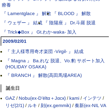
療養
『 Lamentglace 』 解散
『 BLOOD 』 解散
『 ウェザー 』 結成
『 陰陽座 』 Dr.斗羅 脱退
『 Trick◆Box 』 Gt.わか-waka- 加入
2009/02/01
『 主人様専用奇才楽団 -Virgil- 』 結成
『 Magna 』 Ba.れな 脱退、Vo.豹 サポート加入
(HOLIDAY OSAKA)
『 BRANCH 』 解散(高田馬場AREA)
誕生日
GAZ
/
Nobu(ex-D’ёltα＋Jαск)
/
kami
/
インテツ
/
リゼ(2/1)
/
ルキ
/
刻(ex.gemmik)
/
奏新(ex-NIL VA