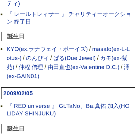
ティ)
『 レールトレィサー 』 チャリティーオークショ
ン 終了日
誕生日
KYO(ex.ラナウェイ・ボーイズ)
/
masato(ex-L-L
otus-)
/
のんぴィ
/
ばる(DuelJewel)
/
カモ(ex-紫
苑)
/
仲程 信理
/
由田直也(ex-Valentine D.C.)
/
澪
(ex-GAIN01)
2009/02/05
『 RED universe 』 Gt.TaNo、Ba.真佑 加入(HO
LIDAY SHINJUKU)
誕生日