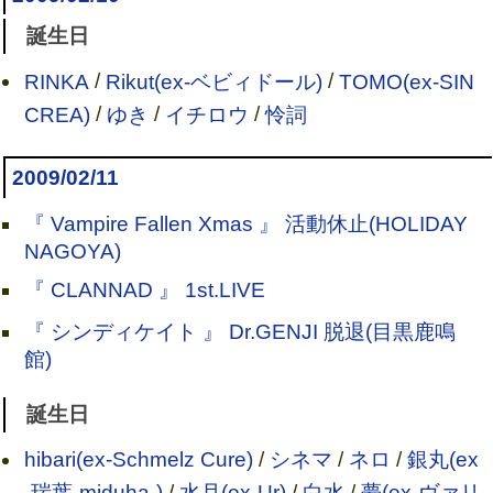
誕生日
RINKA
/
Rikut(ex-ベビィドール)
/
TOMO(ex-SIN
CREA)
/
ゆき
/
イチロウ
/
怜詞
2009/02/11
『 Vampire Fallen Xmas 』 活動休止(HOLIDAY
NAGOYA)
『 CLANNAD 』 1st.LIVE
『 シンディケイト 』 Dr.GENJI 脱退(目黒鹿鳴
館)
誕生日
hibari(ex-Schmelz Cure)
/
シネマ
/
ネロ
/
銀丸(ex
-瑞葉-miduha-)
/
水月(ex-Ur)
/
白水
/
夢(ex-ヴァリ