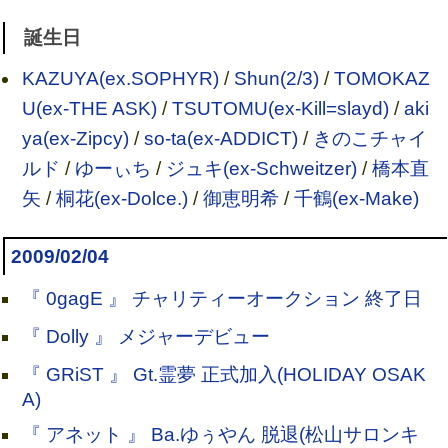
誕生日
KAZUYA(ex.SOPHYR)
/
Shun(2/3)
/
TOMOKAZ
U(ex-THE ASK)
/
TSUTOMU(ex-Kill=slayd)
/
aki
ya(ex-Zipcy)
/
so-ta(ex-ADDICT)
/
きのこチャイ
ルド
/
ゆーぃち
/
ジュキ(ex-Schweitzer)
/
橋本直
矢
/
桐花(ex-Dolce.)
/
御恵明希
/
千鶴(ex-Make)
2009/02/04
『 0gagE 』 チャリティーオークション 終了日
『 Dolly 』 メジャーデビュー
『 GRiST 』 Gt.霊夢 正式加入(HOLIDAY OSAK
A)
『 アネット 』 Ba.ゆぅやん 脱退(松山サロンキ