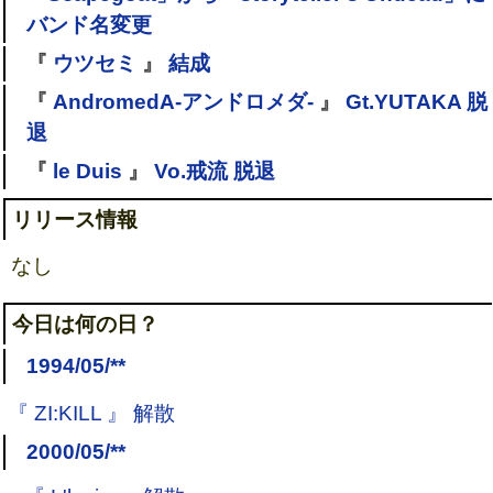
バンド名変更
『
ウツセミ
』
結成
『
AndromedA-アンドロメダ-
』
Gt.YUTAKA 脱
退
『
le Duis
』
Vo.戒流 脱退
リリース情報
なし
今日は何の日？
1994/05/**
『 ZI:KILL 』 解散
2000/05/**