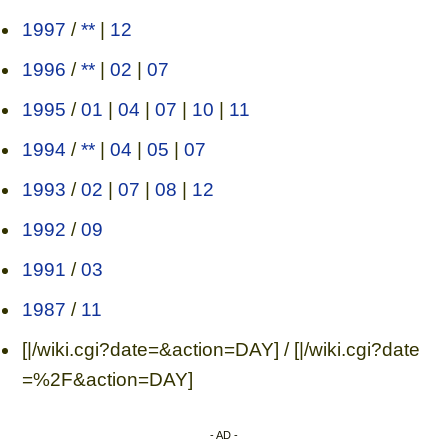
1997
/
**
|
12
1996
/
**
|
02
|
07
1995
/
01
|
04
|
07
|
10
|
11
1994
/
**
|
04
|
05
|
07
1993
/
02
|
07
|
08
|
12
1992
/
09
1991
/
03
1987
/
11
[|/wiki.cgi?date=&action=DAY] / [|/wiki.cgi?date
=%2F&action=DAY]
- AD -