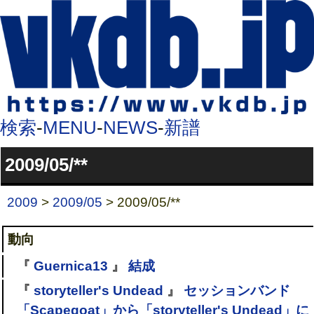
検索
-
MENU
-
NEWS
-
新譜
2009/05/**
2009
>
2009/05
> 2009/05/**
動向
『
Guernica13
』
結成
『
storyteller's Undead
』
セッションバンド
「Scapegoat」から「storyteller's Undead」に