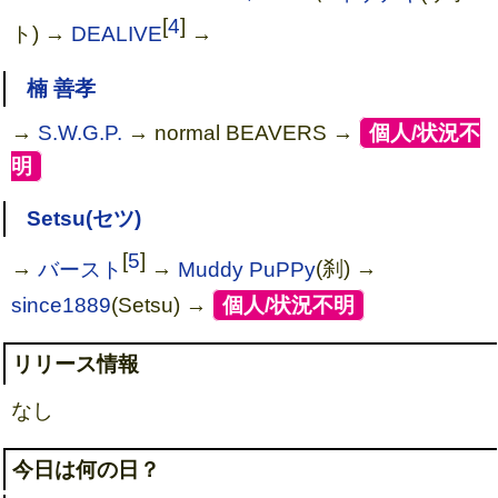
[
4
]
ト) →
DEALIVE
→
楠 善孝
→
S.W.G.P.
→ normal BEAVERS →
[
個人/状況不
明
]
Setsu(セツ)
[
5
]
→
バースト
→
Muddy PuPPy
(刹) →
since1889
(Setsu) →
[
個人/状況不明
]
リリース情報
なし
今日は何の日？