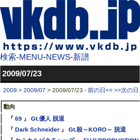
検索
-
MENU
-
NEWS
-
新譜
2009/07/23
2009
>
2009/07
> 2009/07/23 -
前の日<<
>>次の日
動向
『
69
』
Gt.優人 脱退
『
Dark Schneider
』
Gt.殺～KOЯO～ 脱退