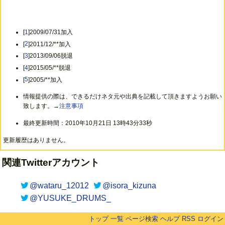
[
1
]2009/07/31加入
[
2
]2011/12/**加入
[
3
]2013/09/06脱退
[
4
]2015/05/**脱退
[
5
]2005/**加入
情報提供の際は、できるだけネタ元や出典を記載して頂きますようお願い
致します。→
注意事項
最終更新時間：2010年10月21日 13時43分33秒
更新履歴はありません。
関連Twitterアカウント
@wataru_12012
@isora_kizuna
@YUSUKE_DRUMS_
トップ
一覧
ページ検索
ヘルプ
RSS
ログイン