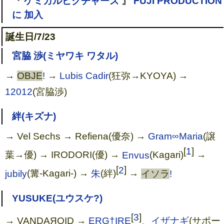
『
ケミカルピクチャーズ
』
FUJI PRODUCTION
に 加入
誕生日/7/23
宮脇 渉(ミヤワキ ワタル)
→
OBJE
!
→
Lubis Cadir
(狂弥→KYOYA) →
12012
(宮脇渉)
絆(キズナ)
→ Vel Sechs → Refiena(優奈) →
Gram∞Maria
(譲
[
1
]
葉→優) → IRODORI(優) →
Envus
(Kagari)
→
[
2
]
jubily
(篝-Kagari-) →
朱
(絆)
→
イソラ
!
YUSUKE(ユウスケ?)
[
3
]
→ VANDAЯOID →
ERG†IRE
、
イザナギ
(サポー