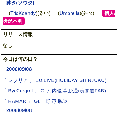
葬タ(ソウタ)
→ (
TricKcandy
)(るい) → (
Umbrella
)(葬タ) →
[
個人/
状況不明
]
リリース情報
なし
今日は何の日？
2006/09/08
『 レプリア 』 1st.LIVE(HOLIDAY SHINJUKU)
『 Bye2regret 』 Gt.河内俊博 脱退(表参道FAB)
『 RAMAR 』 Gt.上野 淳 脱退
2008/09/08