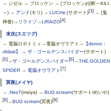
→ ジゼル → ブロッケン → (ブロッケンjr)(斬～KILI
[
3
]
～) →
アンド
(キリ) →
LUCHe.
(サポート)
→ (鬼
[
4
]
神會)→
リライゾ
→
LIRAIZO
末次(スエツグ)
→ 電脳ロボトミィ→電脳オヴラアト→
【denno：
oblaat】
→
ザ・ゴールデンスパイダー
(サポート)
[
5
]
[
6
]
→
ザ・ゴールデンスパイダー
→
THE.GOLDEN
[
7
]
SPIDER
→
電脳オヴラアト
冥夜(メイヤ)
→
.NesT
(meiya) →
BUG scream
(サポート/めいや)
[
8
]
[
9
]
→
BUG scream
(冥夜)