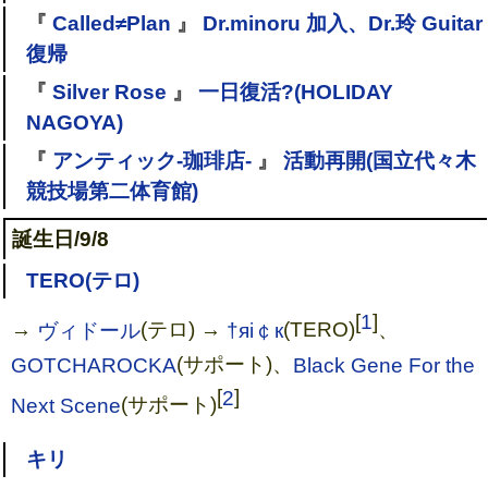
『
Called≠Plan
』
Dr.minoru 加入、Dr.玲 Guitar
復帰
『
Silver Rose
』
一日復活?(HOLIDAY
NAGOYA)
『
アンティック-珈琲店-
』
活動再開(国立代々木
競技場第二体育館)
誕生日/9/8
TERO(テロ)
[
1
]
→
ヴィドール
(テロ) →
†яi￠к
(TERO)
、
GOTCHAROCKA
(サポート)、
Black Gene For the
[
2
]
Next Scene
(サポート)
キリ