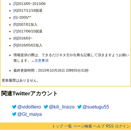
[
3
]2013/05~2013/06
[
4
]2017/11/18脱退
[
5
]~2005/**
[
6
]2007/01加入
[
7
]2017/06/10脱退
[
8
]2016/03~
[
9
]2016/05/02加入
情報提供の際は、できるだけネタ元や出典を記載して頂きますようお願い
致します。→
注意事項
最終更新時間：2015年10月26日 20時55分31秒
更新履歴はありません。
関連Twitterアカウント
@vidolltero
@kili_liraizo
@suetugu55
@Gt_maiya
トップ
一覧
ページ検索
ヘルプ
RSS
ログイン