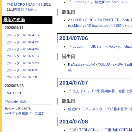
『 Lir triangle 』 解散(Birth Shinjuku)
THE MICRO HEAD 4N'S
2026/
12/18
無期限活動休止
誕生日
最近の更新
AKIHIDE
/
CIRCUIT.V.PANTHER
/
SAKU
(ex.Misery)
/
将(ex.lost age)
/
瑞稀(ex-the
2026/04/11
カレンダー/2026-4-15
2014/07/06
カレンダー/2026-4-22
『 LuLu 』 「lUlU3.2」＜Vo.たぁ
カレンダー/2026-4-29
誕生日
カレンダー/2026-5-13
カレンダー/2026-5-20
KENZy(ex-jubily)
/
YOUDAI(ex-WHITEB
哉
カレンダー/2026-6-3
カレンダー/2026-7-8
2014/07/07
2026/03/28
『 えんそく 』 Dr.稔 長期休養、当面
NATCHIN
誕生日
@update_vkdb
総ページ数:15078
総史(ex-ワタシメスラッグ)
/
藤本直幸
/
>>
vkdb.jpを検索バーに追加
2014/07/08
『 WHITEBLACK 』 一日復活(KYOTO M