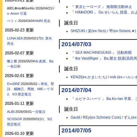
2026-03-21 更新
『 東京ヒーローズ 』 無期限活動休止
iMEL❁nis❁NonNo
2026/04/21
V
『 HiMeDOKI 』 Gu.せいらん 脱退、および
o. Amon 引退
ベリィ
2026/03/04
YAIRI 死去
誕生日
2026-02-23 更新
SHIZUKI
/
楽(ex-Sics)
/
雫(ex-Solaris.★)
LUNA SEA
2026/02/17
Dr. 真矢
2014/07/03
死去
2026-02-07 更新
『 SEX MACHINEGUNS 』 活動再開
『 the VaistЯiger 』 Ba.耀太 脱退(高田
蛾と蝶
2026/05/04
Vo.創真、Ba.
一色日和
誕生日
2026-02-01 更新
KENZI(ex.かまいたち)
/
nob.(ex-ハルシ
D≒SIRE
2026/05/02
＜幸也、聖
2014/07/04
詩、橘舞已、秀朗、MIE＞で 5/
2、5/3 限定復活
『 ルピナスハーツ 』 Ba.Ko-hei 卒業
2026-01-11 更新
誕生日
ALiBi
2026/05/01
一日復活
Gackt
/
REy(ex-Schmelz Cure)
/
ずん(ex-
SCISSOR
2026/05/01
5/1、5/2
限定復活
2014/07/05
2026-01-10 更新