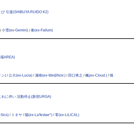
 引退(SHIBUYA RUIDO K2)
/
小雪(ex-Gemini)
/
奏(ex-Fallum)
馬場AREA)
オン)
/
公大(ex-Lucia)
/
瀬南(ex-WeiβNoir.)
/
田口将之
/
楓(ex-Cloud.)
/
猟
、これに伴い 活動停止(新宿URGA)
Sics)
/
トキヤ
/
陽(ex-La'festae^)
/
零(ex-LiLiCAL)