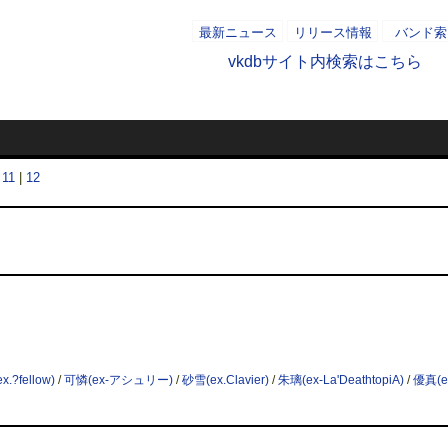
最新ニュース
リリース情報
バンド索
vkdbサイト内検索はこちら
2014/0
|
11
|
12
x.?fellow)
/
可憐(ex-アシュリー)
/
砂雪(ex.Clavier)
/
朱璃(ex-La'DeathtopiA)
/
優真(e