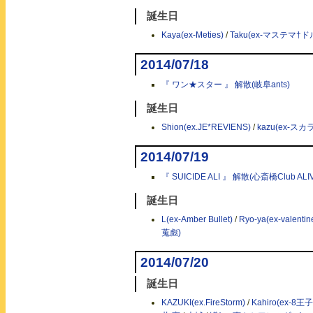
誕生日
Kaya(ex-Meties)
/
Taku(ex-マステマ†
2014/07/18
『 ワン★スター 』 解散(岐阜ants)
誕生日
Shion(ex.JE*REVIENS)
/
kazu(ex-ス
2014/07/19
『 SUICIDE ALI 』 解散(心斎橋Club ALIV
誕生日
L(ex-Amber Bullet)
/
Ryo-ya(ex-valentin
蒐彪)
2014/07/20
誕生日
KAZUKI(ex.FireStorm)
/
Kahiro(ex-8王子