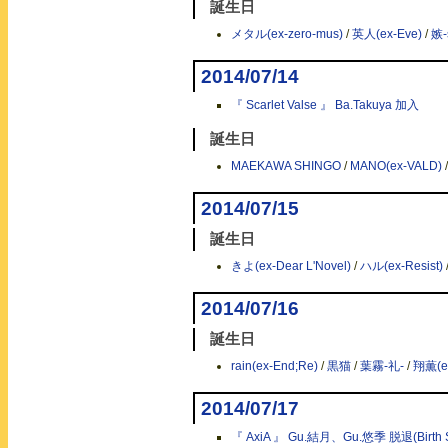
誕生日
メタル(ex-zero-mus)
/
英人(ex-Eve)
/
嫉-s
2014/07/14
『 Scarlet Valse 』 Ba.Takuya 加入
誕生日
MAEKAWA SHINGO
/
MANO(ex-VALD)
2014/07/15
誕生日
きよ(ex-Dear L'Novel)
/
ハル(ex-Resist)
2014/07/16
誕生日
rain(ex-End;Re)
/
黒猫
/
葉霧-礼-
/
翔薫(
2014/07/17
『 AxiA 』 Gu.結月、Gu.悠季 脱退(Birth S