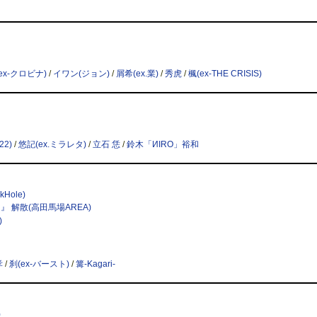
ex-クロビナ)
/
イワン(ジョン)
/
屑希(ex.業)
/
秀虎
/
楓(ex-THE CRISIS)
22)
/
悠記(ex.ミラレタ)
/
立石 恁
/
鈴木「ИIRO」裕和
Hole)
 』 解散(高田馬場AREA)
)
孝
/
刹(ex-バースト)
/
篝-Kagari-
)