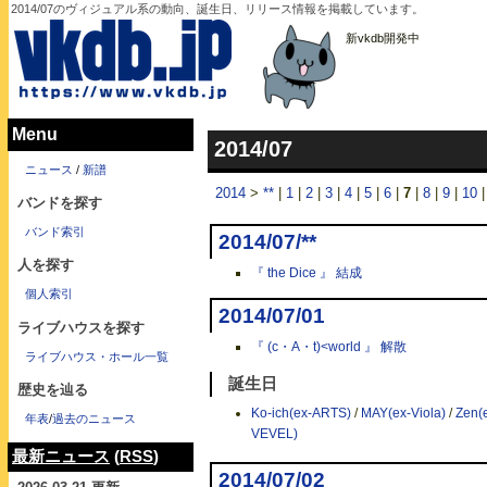
2014/07のヴィジュアル系の動向、誕生日、リリース情報を掲載しています。
新vkdb開発中
Menu
2014/07
ニュース
/
新譜
2014
>
**
|
1
|
2
|
3
|
4
|
5
|
6
|
7
|
8
|
9
|
10
バンドを探す
バンド索引
2014/07/**
人を探す
『 the Dice 』 結成
個人索引
2014/07/01
ライブハウスを探す
『 (c・A・t)<world 』 解散
ライブハウス・ホール一覧
誕生日
歴史を辿る
Ko-ich(ex-ARTS)
/
MAY(ex-Viola)
/
Zen(e
年表
/
過去のニュース
VEVEL)
最新ニュース
(
RSS
)
2014/07/02