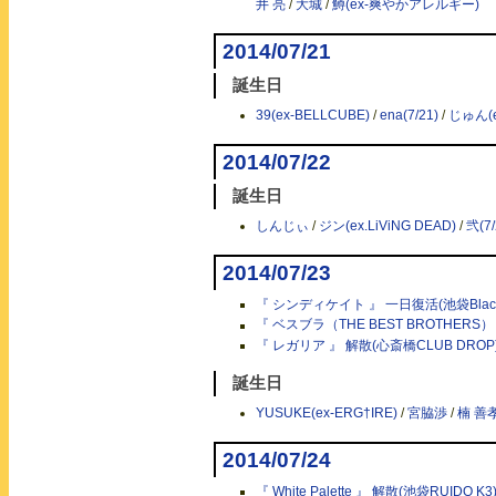
井 亮
/
大城
/
鱒(ex-爽やかアレルギー)
2014/07/21
誕生日
39(ex-BELLCUBE)
/
ena(7/21)
/
じゅん(
2014/07/22
誕生日
しんじぃ
/
ジン(ex.LiViNG DEAD)
/
弐(7/
2014/07/23
『 シンディケイト 』 一日復活(池袋Black
『 ベスブラ（THE BEST BROTHERS）
『 レガリア 』 解散(心斎橋CLUB DROP
誕生日
YUSUKE(ex-ERG†IRE)
/
宮脇渉
/
楠 善
2014/07/24
『 White Palette 』 解散(池袋RUIDO K3