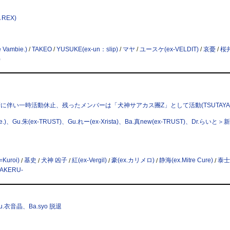
 REX)
e Vambie.)
/
TAKEO
/
YUSUKE(ex-un：slip)
/
マヤ
/
ユースケ(ex-VELDIT)
/
哀憂
/
桜
)
術に伴い一時活動休止、残ったメンバーは「犬神サアカス團Z」として活動(TSUTAYA 
Ance.)、Gu.朱(ex-TRUST)、Gu.れー(ex-Xrista)、Ba.真new(ex-TRUST)、Dr.らいと＞
Kuroi)
/
基史
/
犬神 凶子
/
紅(ex-Vergil)
/
豪(ex.カリメロ)
/
静海(ex.Mitre Cure)
/
泰士
AKERU-
、Gu.衣音晶、Ba.syo 脱退