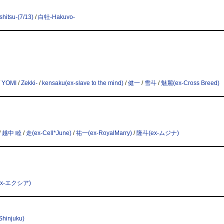
hitsu-(7/13)
/
白牡-Hakuvo-
/
YOMI
/
Zekki-
/
kensaku(ex-slave to the mind)
/
健一
/
雪斗
/
魅麗(ex-Cross Breed)
/
越中 睦
/
走(ex-Cell*June)
/
祐一(ex-RoyalMarry)
/
隆斗(ex-ムジナ)
ex-エクシア)
hinjuku)