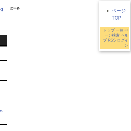
広告枠
引
ページ
TOP
トップ
一覧
ペ
7
ージ検索
ヘル
プ
RSS
ログイ
ン
x-