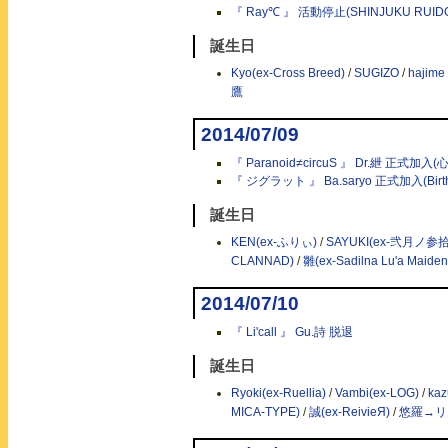
『 Ray℃ 』 活動停止(SHINJUKU RUIDO
誕生日
Kyo(ex-Cross Breed)
/
SUGIZO
/
hajime
鷹
2014/07/09
『 Paranoid≠circuS 』 Dr.紲 正式加入(心
『 ジグラット 』 Ba.saryo 正式加入(Birth 
誕生日
KEN(ex-ふりぃ)
/
SAYUKI(ex-弐月ノ参
CLANNAD)
/
雛(ex-Sadilna Lu'a Maiden
2014/07/10
『 Li'call 』 Gu.詩 脱退
誕生日
Ryoki(ex-Ruellia)
/
Vambi(ex-LOG)
/
kaz
MICA-TYPE)
/
誠(ex-ReivieЯ)
/
悠羅→リ