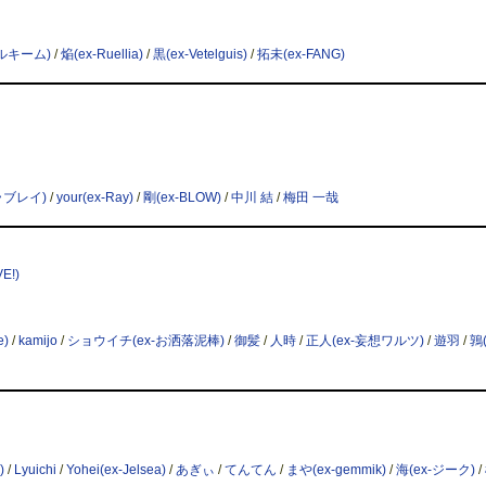
ドルキーム)
/
焔(ex-Ruellia)
/
黒(ex-Vetelguis)
/
拓未(ex-FANG)
カラブレイ)
/
your(ex-Ray)
/
剛(ex-BLOW)
/
中川 結
/
梅田 一哉
E!)
e)
/
kamijo
/
ショウイチ(ex-お洒落泥棒)
/
御髪
/
人時
/
正人(ex-妄想ワルツ)
/
遊羽
/
鶉(
)
/
Lyuichi
/
Yohei(ex-Jelsea)
/
あぎぃ
/
てんてん
/
まや(ex-gemmik)
/
海(ex-ジーク)
/