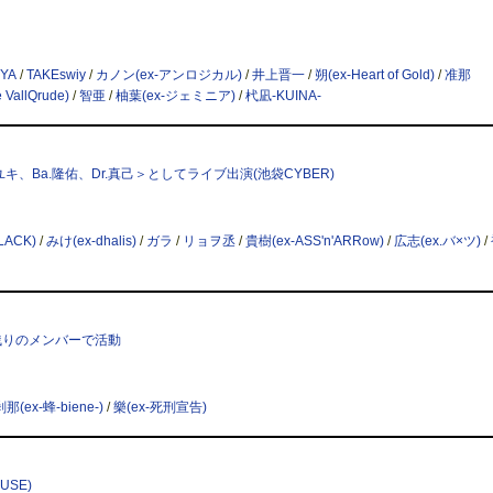
YA
/
TAKEswiy
/
カノン(ex-アンロジカル)
/
井上晋一
/
朔(ex-Heart of Gold)
/
准那
 VallQrude)
/
智亜
/
柚葉(ex-ジェミニア)
/
杙凪-KUINA-
、Gu.ユキ、Ba.隆佑、Dr.真己＞としてライブ出演(池袋CYBER)
LACK)
/
みけ(ex-dhalis)
/
ガラ
/
リョヲ丞
/
貴樹(ex-ASS'n'ARRow)
/
広志(ex.バ×ツ)
/
は残りのメンバーで活動
刹那(ex-蜂-biene-)
/
樂(ex-死刑宣告)
USE)