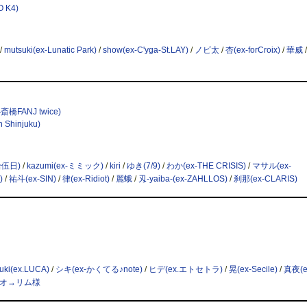
 K4)
/
mutsuki(ex-Lunatic Park)
/
show(ex-C'yga-St.LAY)
/
ノビ太
/
杏(ex-forCroix)
/
華威
斎橋FANJ twice)
Shinjuku)
拾伍日)
/
kazumi(ex-ミミック)
/
kiri
/
ゆき(7/9)
/
わか(ex-THE CRISIS)
/
マサル(ex-
)
/
祐斗(ex-SIN)
/
律(ex-Ridiot)
/
麗蛾
/
刄-yaiba-(ex-ZAHLLOS)
/
刹那(ex-CLARIS)
uki(ex.LUCA)
/
シキ(ex-かくてる♪note)
/
ヒデ(ex.エトセトラ)
/
晃(ex-Secile)
/
真夜(e
オ→リム様