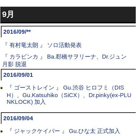
9月
2016/09/**
『 有村竜太朗 』 ソロ活動発表
『 カラビンカ 』 Ba.郄橋サヲリーナ、Dr.ジュン
月影 脱退
2016/09/01
『 ゴーストレイン 』 Gu.渋谷 ヒロフミ（DIS
H）、Gu.Katsuhiko（SiCX）、Dr.pinky(ex-PLU
NKLOCK) 加入
2016/09/04
『 ジャックケイパー 』 Gu.ひな太 正式加入