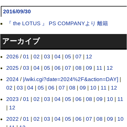
2016/09/30
『 the LOTUS 』 PS COMPANYより 離籍
アーカイブ
2026
/
01
|
02
|
03
|
04
|
05
|
07
|
12
2025
/
03
|
04
|
05
|
06
|
07
|
08
|
09
|
11
|
12
2024
/
|/wiki.cgi?date=2024%2F&action=DAY]
|
02
|
03
|
04
|
05
|
06
|
07
|
08
|
09
|
10
|
11
|
12
2023
/
01
|
02
|
03
|
04
|
05
|
06
|
08
|
09
|
10
|
11
|
12
2022
/
01
|
02
|
03
|
04
|
05
|
06
|
07
|
08
|
09
|
10