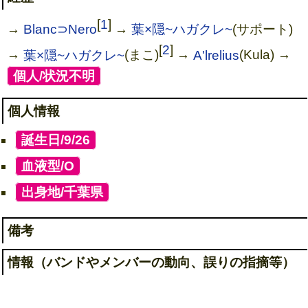
[
1
]
→
Blanc⊃Nero
→
葉×隠~ハガクレ~
(サポート)
[
2
]
→
葉×隠~ハガクレ~
(まこ)
→
A'lrelius
(Kula) →
[
個人/状況不明
]
個人情報
[
誕生日/9/26
]
[
血液型/O
]
[
出身地/千葉県
]
備考
情報（バンドやメンバーの動向、誤りの指摘等）