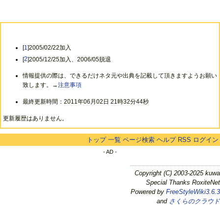
[
1
]2005/02/22加入
[
2
]2005/12/25加入、2006/05脱退
情報提供の際は、できるだけネタ元や出典を記載して頂きますようお願い
致します。→
注意事項
最終更新時間：2011年06月02日 21時32分44秒
更新履歴はありません。
トップ
一覧
ページ検索
ヘルプ
RSS
ログイン
- AD -
Copyright (C) 2003-2025 kuwa
Special Thanks RoxiteNet
Powered by
FreeStyleWiki3.6.3
and
さくらのクラウド