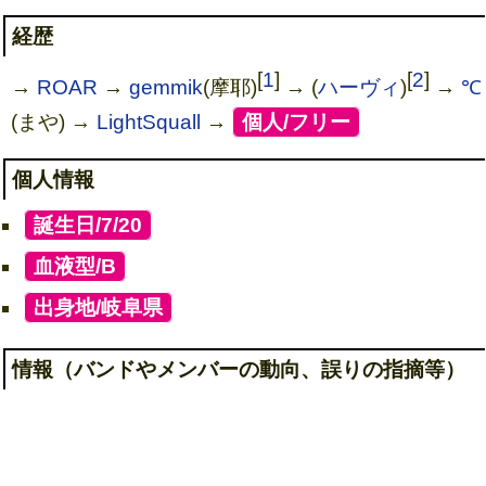
経歴
[
1
]
[
2
]
→
ROAR
→
gemmik
(摩耶)
→ (
ハーヴィ
)
→
℃
(まや) →
LightSquall
→
[
個人/フリー
]
個人情報
[
誕生日/7/20
]
[
血液型/B
]
[
出身地/岐阜県
]
情報（バンドやメンバーの動向、誤りの指摘等）