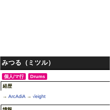
みつる（ミツル）
[
個人/マ行
]
[
Drums
]
経歴
→
ArcAdiA
→
√eight
情報