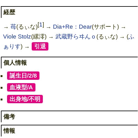
経歴
[
1
]
→
苺
(るぃな)
→
Dia+Re：Dear
(サポート) →
Viole Stolz
(縲澪) →
武蔵野らヰんｏ
(るぃな) → (
ふ
ぁりす
) →
[
引退
]
個人情報
[
誕生日/2/8
]
[
血液型/A
]
[
出身地/不明
]
備考
情報