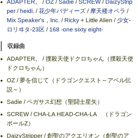
ADAPTER。
/
OZ
/
Sadie
/
SCREW
/
DaizyStrip
per
/
heidi.
/
花少年バディーズ
/
摩天楼オペラ
/
Mix Speaker's，Inc.
/
Ricky
+ Little Alien /
少女-
ロリヰタ-23区
/
168 -one sixty eight-
収録曲
ADAPTER。 / 撲殺天使ドクロちゃん（撲殺天使
ドクロちゃん）
OZ / 夢を信じて（ドラゴンクエスト～アベル伝
説～）
Sadie / ペガサス幻想（聖闘士星矢）
SCREW / CHA-LA HEAD-CHA-LA （ドラゴン
ボールZ）
DaizyStripper / 創聖のアクエリオン（創聖のア