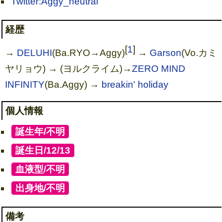
Twitter:Aggy_neutral
経歴
[
1
]
→
DELUHI
(Ba.RYO→Aggy)
→
Garson
(Vo.カミ
ヤリョウ) → (ヨルクライム)→
ZERO MIND
INFINITY
(Ba.Aggy) →
breakin' holiday
個人情報
[
誕生年/不明
]
[
誕生日/12/13
]
[
血液型/不明
]
[
出身地/不明
]
備考