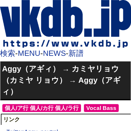
検索
-
MENU
-
NEWS
-
新譜
Aggy（アギィ） → カミヤリョウ
（カミヤ リョウ） → Aggy（アギ
ィ）
[
個人/ア行
,
個人/カ行
,
個人/ラ行
]
[
Vocal
,
Bass
]
リンク