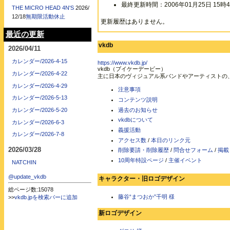
最終更新時間：2006年01月25日 15時4
THE MICRO HEAD 4N'S
2026/
12/18
無期限活動休止
更新履歴はありません。
最近の更新
vkdb
2026/04/11
カレンダー/2026-4-15
https://www.vkdb.jp/
vkdb（ブイケーデービー）
カレンダー/2026-4-22
主に日本のヴィジュアル系バンドやアーティストの
カレンダー/2026-4-29
注意事項
カレンダー/2026-5-13
コンテンツ説明
過去のお知らせ
カレンダー/2026-5-20
vkdbについて
カレンダー/2026-6-3
義援活動
カレンダー/2026-7-8
アクセス数
/
本日のリンク元
2026/03/28
削除要請・削除履歴
/
問合せフォーム
/
掲載
10周年特設ページ
/
主催イベント
NATCHIN
@update_vkdb
キャラクター・旧ロゴデザイン
総ページ数:15078
藤谷“まつおか”千明 様
>>
vkdb.jpを検索バーに追加
新ロゴデザイン