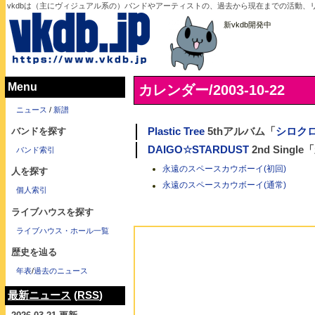
vkdbは（主にヴィジュアル系の）バンドやアーティストの、過去から現在までの活動、リリ
新vkdb開発中
Menu
カレンダー/2003-10-22
ニュース
/
新譜
バンドを探す
Plastic Tree
5thアルバム「
シロク
DAIGO☆STARDUST
2nd Sin
バンド索引
永遠のスペースカウボーイ(初回)
人を探す
永遠のスペースカウボーイ(通常)
個人索引
ライブハウスを探す
ライブハウス・ホール一覧
歴史を辿る
年表
/
過去のニュース
最新ニュース
(
RSS
)