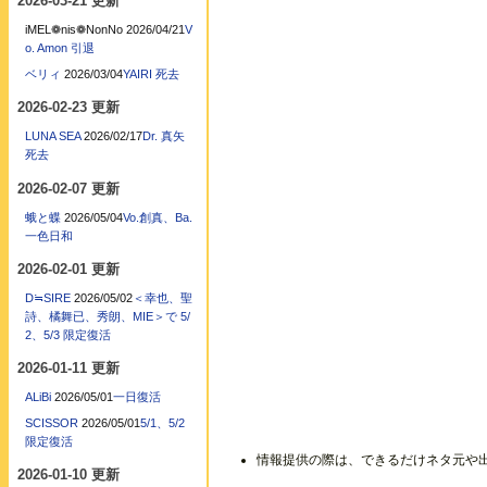
2026-03-21 更新
iMEL❁nis❁NonNo
2026/04/21
V
o. Amon 引退
ベリィ
2026/03/04
YAIRI 死去
2026-02-23 更新
LUNA SEA
2026/02/17
Dr. 真矢
死去
2026-02-07 更新
蛾と蝶
2026/05/04
Vo.創真、Ba.
一色日和
2026-02-01 更新
D≒SIRE
2026/05/02
＜幸也、聖
詩、橘舞已、秀朗、MIE＞で 5/
2、5/3 限定復活
2026-01-11 更新
ALiBi
2026/05/01
一日復活
SCISSOR
2026/05/01
5/1、5/2
限定復活
情報提供の際は、できるだけネタ元や
2026-01-10 更新