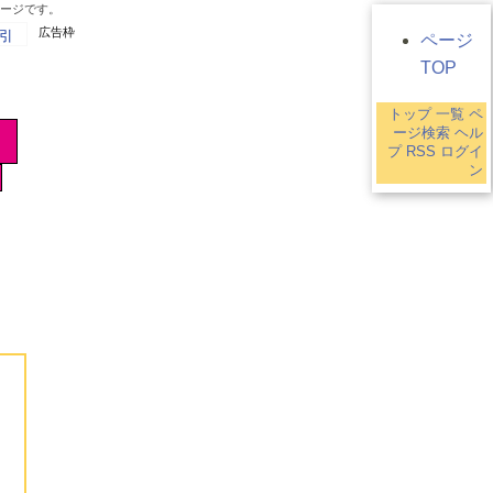
ページです。
広告枠
引
ページ
TOP
トップ
一覧
ペ
ージ検索
ヘル
プ
RSS
ログイ
ン