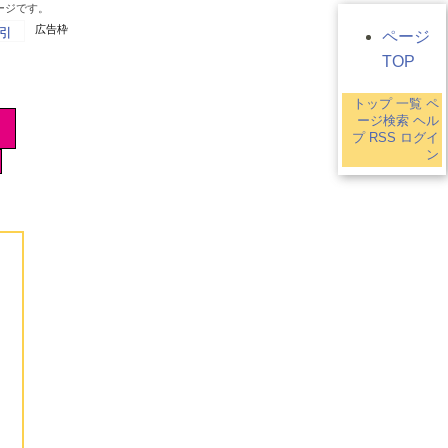
ージです。
広告枠
引
ページ
TOP
トップ
一覧
ペ
ージ検索
ヘル
プ
RSS
ログイ
ン