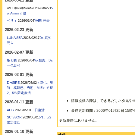
2026-03-21 更新
iMEL❁nis❁NonNo
2026/04/21
V
o. Amon 引退
ベリィ
2026/03/04
YAIRI 死去
2026-02-23 更新
LUNA SEA
2026/02/17
Dr. 真矢
死去
2026-02-07 更新
蛾と蝶
2026/05/04
Vo.創真、Ba.
一色日和
2026-02-01 更新
D≒SIRE
2026/05/02
＜幸也、聖
詩、橘舞已、秀朗、MIE＞で 5/
2、5/3 限定復活
情報提供の際は、できるだけネタ元や
2026-01-11 更新
ALiBi
2026/05/01
一日復活
最終更新時間：2006年01月25日 15時4
SCISSOR
2026/05/01
5/1、5/2
更新履歴はありません。
限定復活
2026-01-10 更新
vkdb