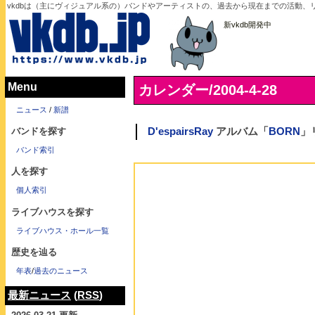
vkdbは（主にヴィジュアル系の）バンドやアーティストの、過去から現在までの活動、リリ
新vkdb開発中
Menu
カレンダー/2004-4-28
ニュース
/
新譜
バンドを探す
D'espairsRay
アルバム「
BORN
」
バンド索引
人を探す
個人索引
ライブハウスを探す
ライブハウス・ホール一覧
歴史を辿る
年表
/
過去のニュース
最新ニュース
(
RSS
)