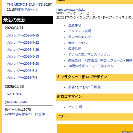
THE MICRO HEAD 4N'S
2026/
12/18
無期限活動休止
https://www.vkdb.jp/
vkdb（ブイケーデービー）
主に日本のヴィジュアル系バンドやアーティストの
最近の更新
注意事項
2026/04/11
コンテンツ説明
カレンダー/2026-4-15
過去のお知らせ
カレンダー/2026-4-22
vkdbについて
義援活動
カレンダー/2026-4-29
アクセス数
/
本日のリンク元
カレンダー/2026-5-13
削除要請・削除履歴
/
問合せフォーム
/
掲載
カレンダー/2026-5-20
10周年特設ページ
/
主催イベント
カレンダー/2026-6-3
キャラクター・旧ロゴデザイン
カレンダー/2026-7-8
2026/03/28
藤谷“まつおか”千明 様
NATCHIN
新ロゴデザイン
@update_vkdb
グロリ 様
総ページ数:15078
>>
vkdb.jpを検索バーに追加
バナー