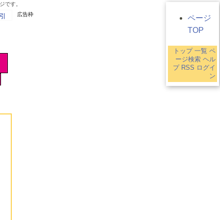
ージです。
広告枠
引
ページ
TOP
トップ
一覧
ペ
ージ検索
ヘル
プ
RSS
ログイ
ン