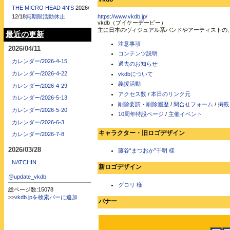
THE MICRO HEAD 4N'S
2026/
12/18
無期限活動休止
https://www.vkdb.jp/
vkdb（ブイケーデービー）
主に日本のヴィジュアル系バンドやアーティストの
最近の更新
注意事項
2026/04/11
コンテンツ説明
カレンダー/2026-4-15
過去のお知らせ
カレンダー/2026-4-22
vkdbについて
義援活動
カレンダー/2026-4-29
アクセス数
/
本日のリンク元
カレンダー/2026-5-13
削除要請・削除履歴
/
問合せフォーム
/
掲載
カレンダー/2026-5-20
10周年特設ページ
/
主催イベント
カレンダー/2026-6-3
キャラクター・旧ロゴデザイン
カレンダー/2026-7-8
2026/03/28
藤谷“まつおか”千明 様
NATCHIN
新ロゴデザイン
@update_vkdb
グロリ 様
総ページ数:15078
>>
vkdb.jpを検索バーに追加
バナー