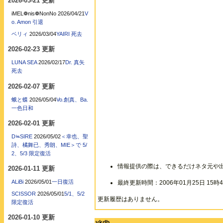
2026-03-21 更新
iMEL❁nis❁NonNo
2026/04/21
V
o. Amon 引退
ベリィ
2026/03/04
YAIRI 死去
2026-02-23 更新
LUNA SEA
2026/02/17
Dr. 真矢
死去
2026-02-07 更新
蛾と蝶
2026/05/04
Vo.創真、Ba.
一色日和
2026-02-01 更新
D≒SIRE
2026/05/02
＜幸也、聖
詩、橘舞已、秀朗、MIE＞で 5/
2、5/3 限定復活
情報提供の際は、できるだけネタ元や
2026-01-11 更新
ALiBi
2026/05/01
一日復活
最終更新時間：2006年01月25日 15時4
SCISSOR
2026/05/01
5/1、5/2
更新履歴はありません。
限定復活
2026-01-10 更新
vkdb