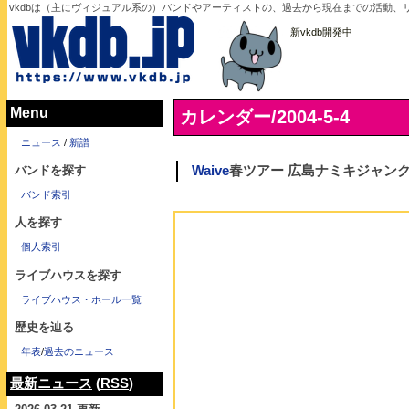
vkdbは（主にヴィジュアル系の）バンドやアーティストの、過去から現在までの活動、リ
新vkdb開発中
Menu
カレンダー/2004-5-4
ニュース
/
新譜
バンドを探す
Waive
春ツアー 広島ナミキジャン
バンド索引
人を探す
個人索引
ライブハウスを探す
ライブハウス・ホール一覧
歴史を辿る
年表
/
過去のニュース
最新ニュース
(
RSS
)