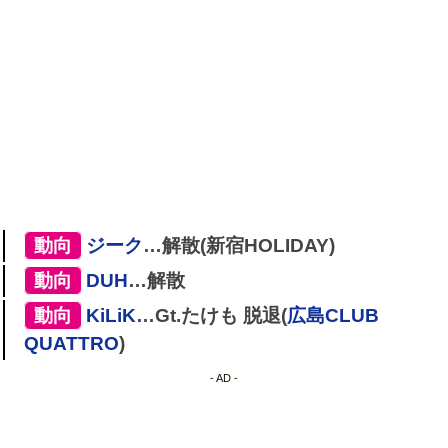
[
動向
]
ジーク
…解散(新宿HOLIDAY)
[
動向
]
DUH
…解散
[
動向
]
KiLiK
…Gt.たけも 脱退(
広島CLUB
QUATTRO
)
- AD -