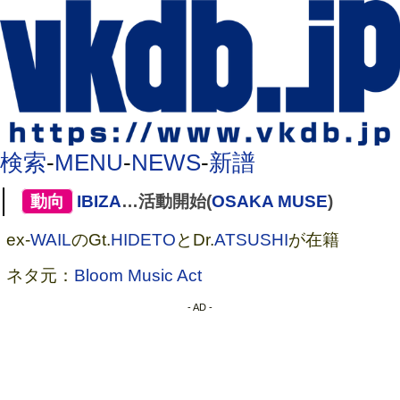
検索
-
MENU
-
NEWS
-
新譜
[
動向
]
IBIZA
…活動開始(
OSAKA MUSE
)
ex-
WAIL
のGt.
HIDETO
とDr.
ATSUSHI
が在籍
ネタ元：
Bloom Music Act
- AD -