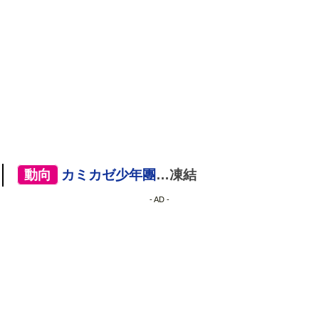
[
動向
]
カミカゼ少年團
…凍結
- AD -