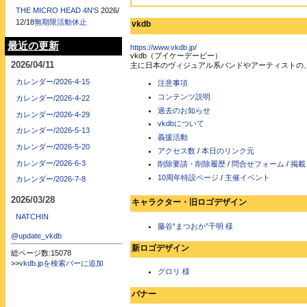
THE MICRO HEAD 4N'S
2026/
12/18
無期限活動休止
vkdb
最近の更新
https://www.vkdb.jp/
vkdb（ブイケーデービー）
2026/04/11
主に日本のヴィジュアル系バンドやアーティストの
カレンダー/2026-4-15
注意事項
コンテンツ説明
カレンダー/2026-4-22
過去のお知らせ
カレンダー/2026-4-29
vkdbについて
カレンダー/2026-5-13
義援活動
カレンダー/2026-5-20
アクセス数
/
本日のリンク元
カレンダー/2026-6-3
削除要請・削除履歴
/
問合せフォーム
/
掲載
10周年特設ページ
/
主催イベント
カレンダー/2026-7-8
2026/03/28
キャラクター・旧ロゴデザイン
NATCHIN
藤谷“まつおか”千明 様
@update_vkdb
新ロゴデザイン
総ページ数:15078
>>
vkdb.jpを検索バーに追加
グロリ 様
バナー