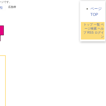
ージです。
広告枠
引
ページ
TOP
トップ
一覧
ペ
ージ検索
ヘル
プ
RSS
ログイ
ン