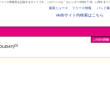
ース情報等を記録するサイトです。このページは「カレンダー/2006-7-16」に関するペ
最新ニュース
リリース情報
バンド索
vkdbサイト内検索はこちら
- AD -
この日の詳細
[
1
]
LIDAY)