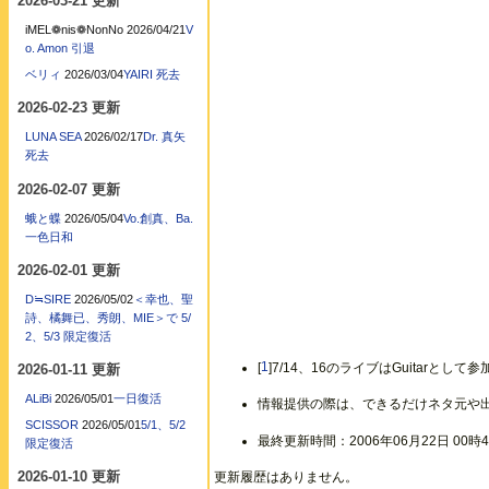
2026-03-21 更新
iMEL❁nis❁NonNo
2026/04/21
V
o. Amon 引退
ベリィ
2026/03/04
YAIRI 死去
2026-02-23 更新
LUNA SEA
2026/02/17
Dr. 真矢
死去
2026-02-07 更新
蛾と蝶
2026/05/04
Vo.創真、Ba.
一色日和
2026-02-01 更新
D≒SIRE
2026/05/02
＜幸也、聖
詩、橘舞已、秀朗、MIE＞で 5/
2、5/3 限定復活
[
1
]7/14、16のライブはGuitarとして参
2026-01-11 更新
ALiBi
2026/05/01
一日復活
情報提供の際は、できるだけネタ元や
SCISSOR
2026/05/01
5/1、5/2
最終更新時間：2006年06月22日 00時4
限定復活
2026-01-10 更新
更新履歴はありません。