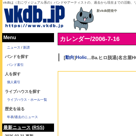
vkdbは（主にヴィジュアル系の）バンドやアーティストの、過去から現在までの活動、リリ
新vkdb開発中
Menu
カレンダー/2006-7-16
ニュース
/
新譜
バンドを探す
[
動向
]
Holic
…Ba.ヒロ脱退(名古屋HO
バンド索引
人を探す
個人索引
ライブハウスを探す
ライブハウス・ホール一覧
歴史を辿る
年表
/
過去のニュース
最新ニュース
(
RSS
)