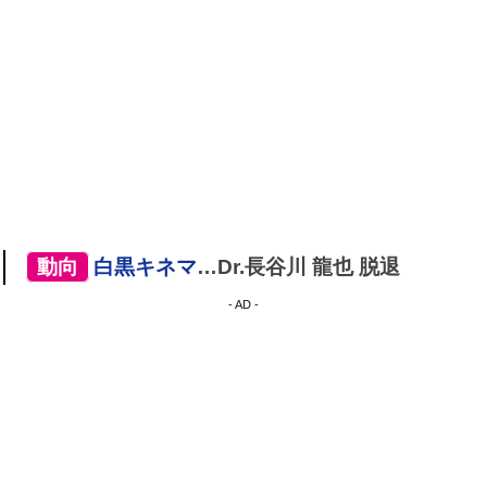
[
動向
]
白黒キネマ
…Dr.長谷川 龍也 脱退
- AD -