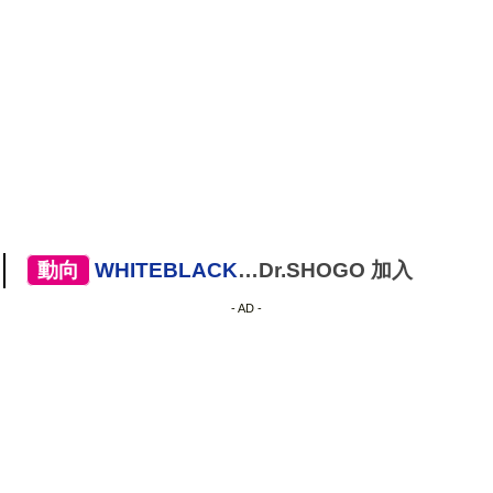
[
動向
]
WHITEBLACK
…Dr.SHOGO 加入
- AD -