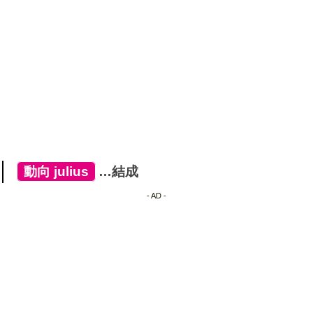
[
動向
,
julius
]
…結成
- AD -