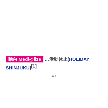
[
動向
,
Medi@lize
]
…活動休止(
HOLIDAY
[
1
]
SHINJUKU
)
- AD -