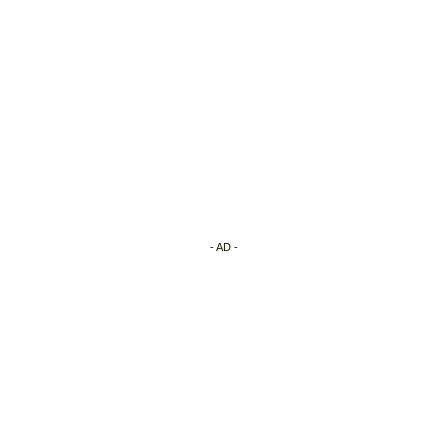
- AD -