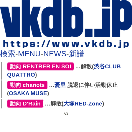
検索
-
MENU
-
NEWS
-
新譜
[
動向
,
RENTRER EN SOI
]
…解散(
渋谷CLUB
QUATTRO
)
[
動向
,
chariots
]
…
憂里
脱退に伴い活動休止
(
OSAKA MUSE
)
[
動向
,
D'Rain
]
…解散(
大塚RED-Zone
)
- AD -