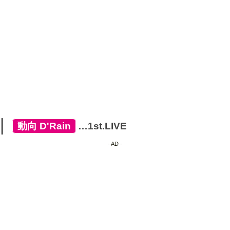
[
動向
,
D'Rain
]
…1st.LIVE
- AD -