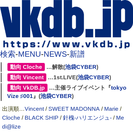
検索
-
MENU
-
NEWS
-
新譜
[
動向
,
Cloche
]
…解散(
池袋CYBER
)
[
動向
,
Vincent
]
…1st.LIVE(
池袋CYBER
)
[
動向
,
VkDB.jp
]
…主催ライブイベント『
tokyo
Vize ♯001
』(
池袋CYBER
)
出演順…
Vincent
/
SWEET MADONNA
/
Marie
/
Cloche
/
BLACK SHIP
/
針槐-ハリエンジュ-
/
Me
di@lize