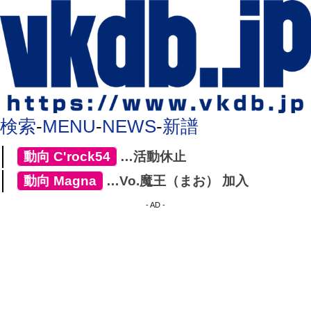
検索
-
MENU
-
NEWS
-
新譜
[
動向
,
C'rock54
]
…活動休止
[
動向
,
Magna
]
…Vo.魔王（まお） 加入
- AD -