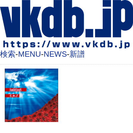
検索
-
MENU
-
NEWS
-
新譜
AmbitiouS