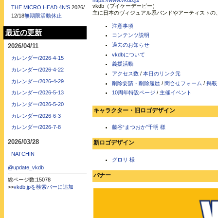
https://www.vkdb.jp/
vkdb（ブイケーデービー）
THE MICRO HEAD 4N'S
2026/
主に日本のヴィジュアル系バンドやアーティストの
12/18
無期限活動休止
注意事項
最近の更新
コンテンツ説明
過去のお知らせ
2026/04/11
vkdbについて
カレンダー/2026-4-15
義援活動
カレンダー/2026-4-22
アクセス数
/
本日のリンク元
カレンダー/2026-4-29
削除要請・削除履歴
/
問合せフォーム
/
掲載
10周年特設ページ
/
主催イベント
カレンダー/2026-5-13
カレンダー/2026-5-20
キャラクター・旧ロゴデザイン
カレンダー/2026-6-3
藤谷“まつおか”千明 様
カレンダー/2026-7-8
2026/03/28
新ロゴデザイン
NATCHIN
グロリ 様
@update_vkdb
バナー
総ページ数:15078
>>
vkdb.jpを検索バーに追加