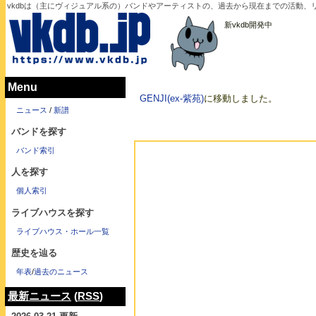
vkdbは（主にヴィジュアル系の）バンドやアーティストの、過去から現在までの活動
新vkdb開発中
Menu
GENJI(ex-紫苑)
に移動しました。
ニュース
/
新譜
バンドを探す
バンド索引
人を探す
個人索引
ライブハウスを探す
ライブハウス・ホール一覧
歴史を辿る
年表
/
過去のニュース
最新ニュース
(
RSS
)