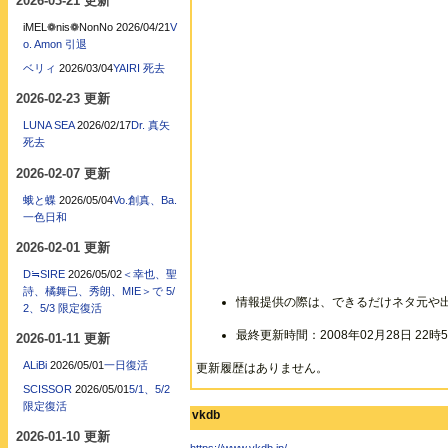
2026-03-21 更新
iMEL❁nis❁NonNo
2026/04/21
V
o. Amon 引退
ベリィ
2026/03/04
YAIRI 死去
2026-02-23 更新
LUNA SEA
2026/02/17
Dr. 真矢
死去
2026-02-07 更新
蛾と蝶
2026/05/04
Vo.創真、Ba.
一色日和
2026-02-01 更新
D≒SIRE
2026/05/02
＜幸也、聖
詩、橘舞已、秀朗、MIE＞で 5/
情報提供の際は、できるだけネタ元や
2、5/3 限定復活
最終更新時間：2008年02月28日 22時5
2026-01-11 更新
ALiBi
2026/05/01
一日復活
更新履歴はありません。
SCISSOR
2026/05/01
5/1、5/2
限定復活
vkdb
2026-01-10 更新