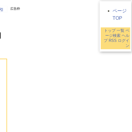
広告枠
引
ページ
TOP
トップ
一覧
ペ
ージ検索
ヘル
プ
RSS
ログイ
ン