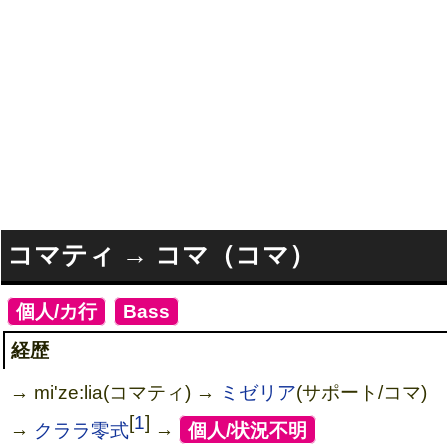
コマティ → コマ（コマ）
[
個人/カ行
]
[
Bass
]
経歴
→ mi'ze:lia(コマティ) →
ミゼリア
(サポート/コマ)
[
1
]
→
クララ零式
→
[
個人/状況不明
]