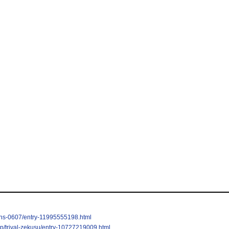
echs-0607/entry-11995555198.html
.jp/trival-zekusu/entry-10727219009.html