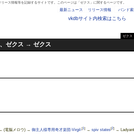
、リリース情報等を記録するサイトです。このページは「ゼクス」に関するページです。
最新ニュース
リリース情報
バンド索
vkdbサイト内検索はこちら
ゼクス
- AD -
）、ゼクス → ゼクス
[
1
]
[
2
]
 → (電脳メロウ) →
御主人様専用奇才楽団-Virgil-
→
spiv states
→ Ladyan