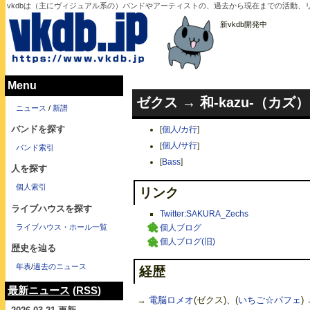
vkdbは（主にヴィジュアル系の）バンドやアーティストの、過去から現在までの活動
新vkdb開発中
Menu
ゼクス → 和-kazu-（カズ
ニュース
/
新譜
バンドを探す
[
個人/カ行
]
[
個人/サ行
]
バンド索引
[
Bass
]
人を探す
個人索引
リンク
ライブハウスを探す
Twitter:SAKURA_Zechs
ライブハウス・ホール一覧
個人ブログ
個人ブログ(旧)
歴史を辿る
年表
/
過去のニュース
経歴
最新ニュース
(
RSS
)
→
電脳ロメオ
(ゼクス)、(
いちご☆パフェ
)