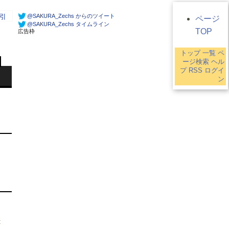
@SAKURA_Zechs からのツイート
引
ページ
@SAKURA_Zechs タイムライン
TOP
広告枠
トップ
一覧
ペ
ージ検索
ヘル
プ
RSS
ログイ
ン
t