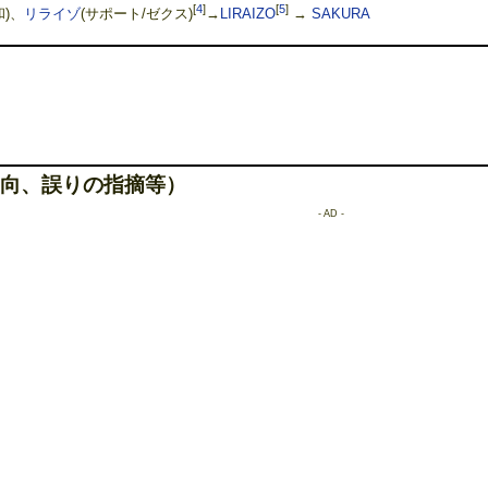
[
4
]
[
5
]
和)、
リライゾ
(サポート/ゼクス)
→
LIRAIZO
→
SAKURA
向、誤りの指摘等）
- AD -