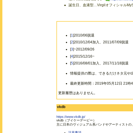
誕生日、血液型…VirgilオフィシャルMySp
[
1
]2010/06脱退
[
2
]2010/12/04加入、2011/07/09脱退
[
3
]~2012/09/26
[
4
]2015/12/16~
[
5
]2016/08/01加入、2017/11/18脱退
情報提供の際は、できるだけネタ元や
最終更新時間：2019年05月12日 21時4
更新履歴はありません。
vkdb
https://www.vkdb.jp/
vkdb（ブイケーデービー）
主に日本のヴィジュアル系バンドやアーティストの
注意事項